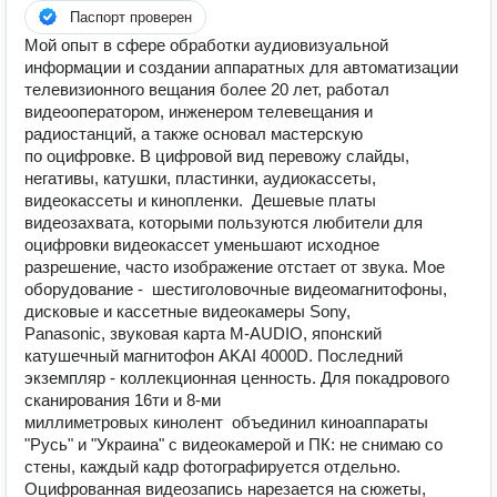
Паспорт проверен
Мой опыт в сфере обработки аудиовизуальной
информации и создании аппаратных для автоматизации
телевизионного вещания более 20 лет, работал
видеооператором, инженером телевещания и
радиостанций, а также основал мастерскую
по оцифровке. В цифровой вид перевожу слайды,
негативы, катушки, пластинки, аудиокассеты,
видеокассеты и кинопленки. Дешевые платы
видеозахвата, которыми пользуются любители для
оцифровки видеокассет уменьшают исходное
разрешение, часто изображение отстает от звука. Мое
оборудование - шестиголовочные видеомагнитофоны,
дисковые и кассетные видеокамеры Sony,
Panasonic, звуковая карта M-AUDIO, японский
катушечный магнитофон AKAI 4000D. Последний
экземпляр - коллекционная ценность. Для покадрового
сканирования 16ти и 8-ми
миллиметровых кинолент объединил киноаппараты
"Русь" и "Украина" с видеокамерой и ПК: не снимаю со
стены, каждый кадр фотографируется отдельно.
Оцифрованная видеозапись нарезается на сюжеты,