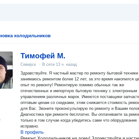
ановка холодильников
Тимофей М.
Северск
·
В сети
13 ч. назад
Здравствуйте. Я частный мастер по ремонту бытовой техники
занимаюсь ремонтом более 12 лет, за это время накопился ц
опыт по ремонту! Ремонтирую помимо обычных так же
отечественных и импортную бытовую технику с электронным
управлением различных марок. Имеются поставщики запчаст
оптовым ценам со скидками, этим снижается стоимость ремо
для Вас. Звоните проконсультирую по ремонту и Вашим поломкам.
Диагностика при ремонте бесплатно. Вы оплачиваете за ремо
н
только в том случае когда убедитесь сами что оборудование
исправно.
В профиль
Ремонт Холодильников на дому! Здравствуйте я част