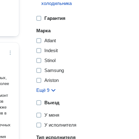
холодильника
Гарантия
Марка
Atlant
Indesit
Stinol
Samsung
ных,
Ariston
более
Ещё 9
монт
ов
Выезд
акже
ов в
У меня
У исполнителя
ечных
Тип исполнителя