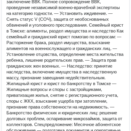
заключение ВВК. Полное сопровождение ВВК,
проведение независимой военно-врачебной экспертизы
на категорию годности. — Установить иждивение. —
Снять статус V (СОЧ), защита от необоснованных
обвинений и уголовного преследования. Семейный юрист
в Томске: алименты, раздел имущества и наследство Как
семейный и гражданский юрист помогаю по вопросам: —
Расторжение брака, раздел имущества, взыскание
алиментов на военнослужащего и гражданских лиц. —
Установление отцовства, определение места жительства
ребенка, лишение родительских прав. — Защита прав
гражданских жен военных. — Наследство: принятие
наследства, включение имущества в наследственную
массу, признание завещания недействительным.
Жилищный юрист и юрист по банкротству в Томске —
Жилищные вопросы и споры с застройщиками,
приватизация жилья, снятие с регистрационного учета,
споры с ЖКХ, взыскание ущерба при затоплении,
признание права собственности на недвижимость. —
Банкротство физических и юридических лиц: решение
долговых проблем, оспаривание микрозаймов, защита от
коллекторов. Спецпредложение: Месячное абонентское
обслуживание — подготовка документов и оперативные