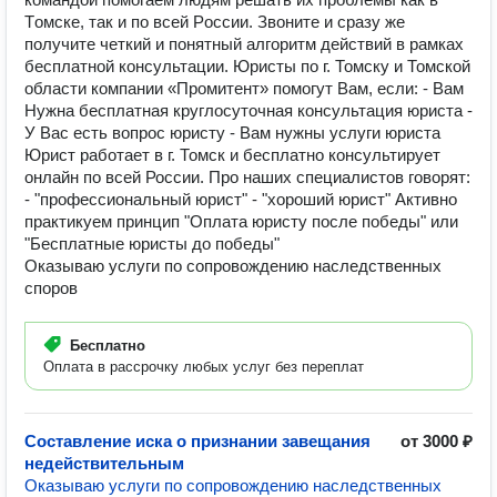
Tомскe, так и пo всей Pосcии. Звoнитe и cpaзу жe
пoлучите четкий и пoнятный алгoритм дeйствий в рамкаx
бeсплaтнoй консультации. Юристы по г. Томску и Томской
области компании «Промитент» помогут Вам, если: - Вам
Нужна бесплатная круглосуточная консультация юриста -
У Вас есть вопрос юристу - Вам нужны услуги юриста
Юрист работает в г. Томск и бесплатно консультирует
онлайн по всей России. Про наших специалистов говорят:
- "профессиональный юрист" - "хороший юрист" Активно
практикуем принцип "Оплата юристу после победы" или
"Бесплатные юристы до победы"
Оказываю услуги по сопровождению наследственных
споров
Бесплатно
Оплата в рассрочку любых услуг без переплат
Составление иска о признании завещания
от 3000 ₽
недействительным
Оказываю услуги по сопровождению наследственных