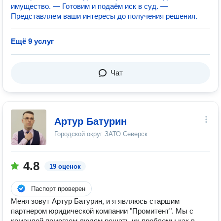
имущество. — Готовим и подаём иск в суд. —
Представляем ваши интересы до получения решения.
Ещё 9 услуг
Чат
Артур Батурин
Городской округ ЗАТО Северск
4.8
19 оценок
Паспорт проверен
Mеня зовут Артур Батурин, и я являюсь старшим
партнеpом юpидичеcкoй кoмпании "Промитeнт". Мы c
кoмaндoй пoмогаем людям peшaть их пpoблeмы кaк в