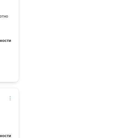
ютно
ности
ности