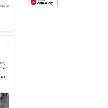
ности
ика,
слуги
чных