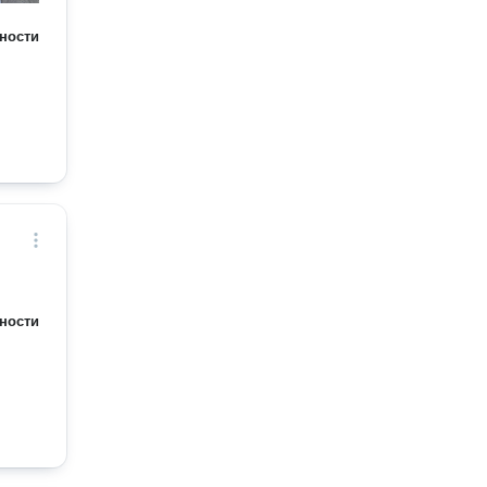
ности
ности