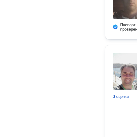
Паспорт
провере
3 оценки