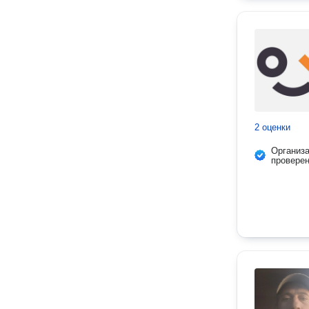
2 оценки
Организ
провере