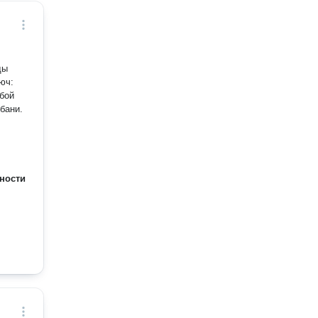
ды
юч:
юбой
бани.
ности