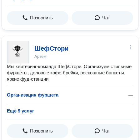
Позвонить
Чат
ШефСтори
Артём
Мы кейтеринг-команда ШефСтори. Организуем стильные
фуршеты, деловые кофе-брейки, роскошные банкеты,
яркие фуд-станции
Организация фуршета
—
Ещё 9 услуг
Позвонить
Чат