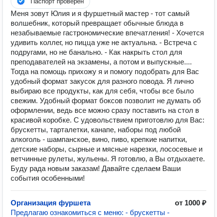
Паспорт проверен
Меня зовут Юлия и я фуршетный мастер - тот самый
волшебник, который превращает обычные блюда в
незабываемые гастрономические впечатления! - Хочется
удивить коллег, но пицца уже не актуальна. - Встреча с
подругами, но не банально. - Как накрыть стол для
преподавателей на экзамены, а потом и выпускные....
Тогда на помощь прихожу я и помогу подобрать для Вас
удобный формат закусок для разного повода. Я лично
выбираю все продукты, как для себя, чтобы все было
свежим. Удобный формат боксов позволит не думать об
оформлении, ведь все можно сразу поставить на стол в
красивой коробке. С удовольствием приготовлю для Вас:
брускетты, тарталетки, канапе, наборы под любой
алкоголь - шампанское, вино, пиво, крепкие напитки,
детские наборы, сырные и мясные нарезки, лососевые и
ветчинные рулеты, жульены. Я готовлю, а Вы отдыхаете.
Буду рада новым заказам! Давайте сделаем Ваши
события особенными!
Организация фуршета
от 1000 ₽
Предлагаю ознакомиться с меню: - брускетты -