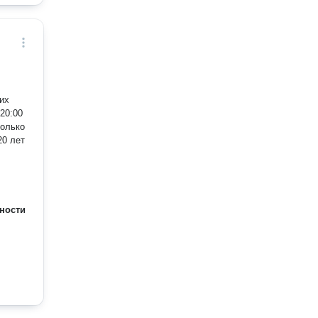
только
ности