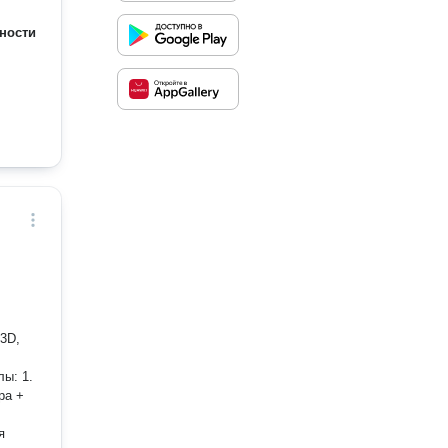
ности
 3D,
ра +