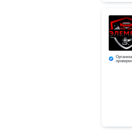
Организ
провере