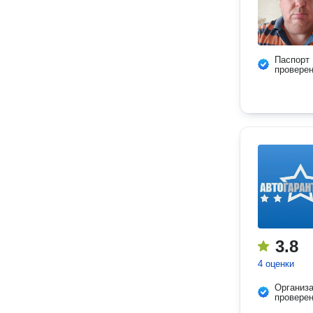
Паспорт
провере
3.8
4 оценки
Организ
провере