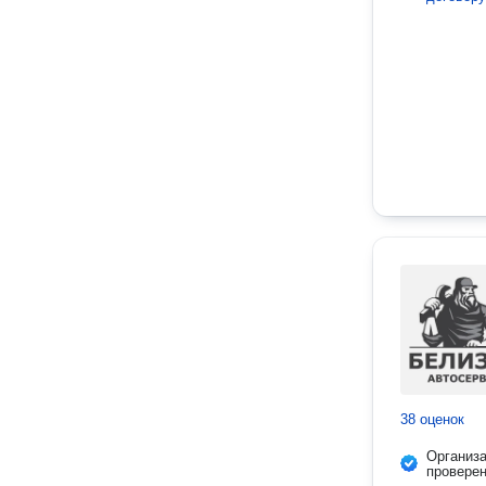
38 оценок
Организ
провере