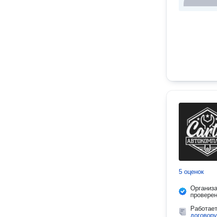
5 оценок
Организ
провере
Работае
договору