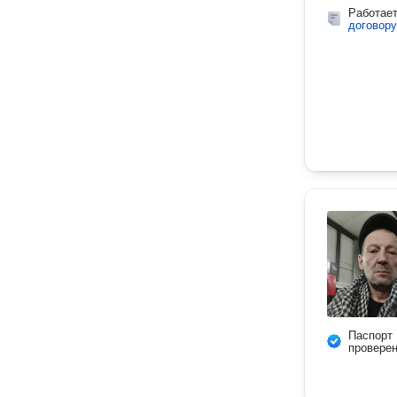
Работае
договору
Паспорт
провере