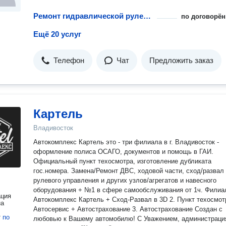
Ремонт гидравлической рулевой рейки
по договорён
Ещё 20 услуг
Телефон
Чат
Предложить заказ
Картель
Владивосток
Автокомплекс Картель это - три филиала в г. Владивосток -
оформление полиса ОСАГО, документов и помощь в ГАИ.
Официальный пункт техосмотра, изготовление дубликата
гос.номера. Замена/Ремонт ДВС, ходовой части, сход/развал
рулевого управления и других узлов/агрегатов и навесного
оборудования + №1 в сфере самообслуживания от 1ч. Филиалы: 1.
ация
Автокомплекс Картель + Сход-Развал в 3D 2. Пункт техосмот
на
Автосервис + Автострахование 3. Автострахование Создан с
т
по
любовью к Вашему автомобилю! С Уважением, администрация