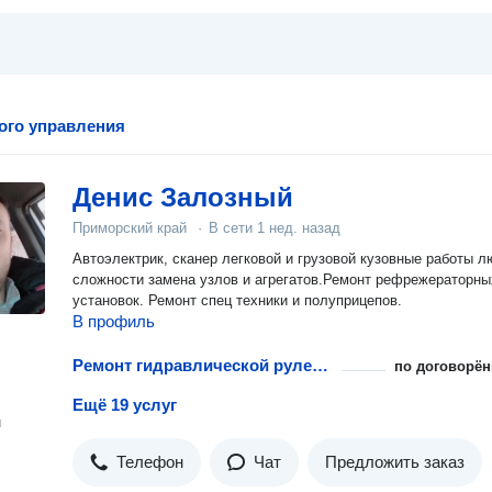
ого управления
Денис Залозный
Приморский край
·
В сети
1 нед. назад
Автоэлектрик, сканер легковой и грузовой кузовные работы л
сложности замена узлов и агрегатов.Ремонт рефрежераторны
установок. Ремонт спец техники и полуприцепов.
В профиль
Ремонт гидравлической рулевой рейки
по договорён
Ещё 19 услуг
н
Телефон
Чат
Предложить заказ