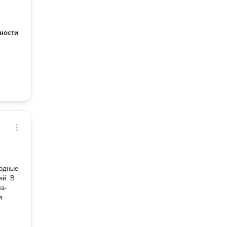
ности
ходные
. В
а-
я