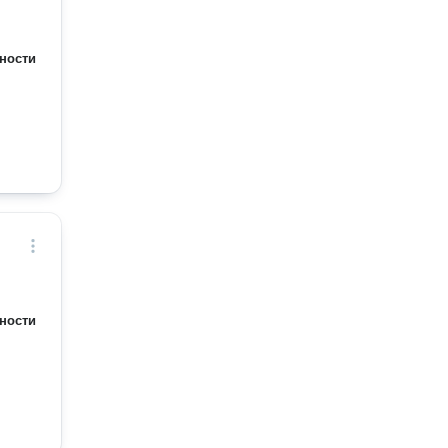
ности
ности