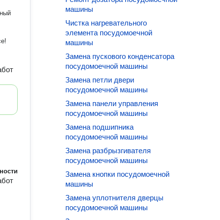
машины
тный
Чистка нагревательного
элемента посудомоечной
е!
машины
Замена пускового конденсатора
посудомоечной машины
абот
Замена петли двери
посудомоечной машины
Замена панели управления
посудомоечной машины
Замена подшипника
посудомоечной машины
Замена разбрызгивателя
посудомоечной машины
ности
Замена кнопки посудомоечной
абот
машины
Замена уплотнителя дверцы
посудомоечной машины