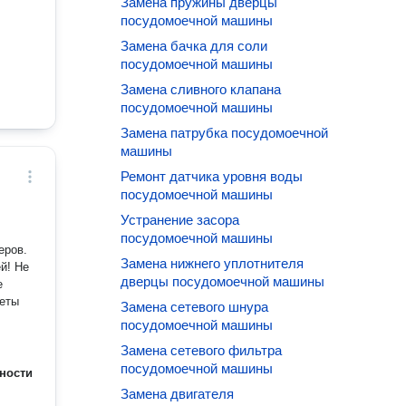
Замена пружины дверцы
посудомоечной машины
Замена бачка для соли
посудомоечной машины
Замена сливного клапана
посудомоечной машины
Замена патрубка посудомоечной
машины
Ремонт датчика уровня воды
посудомоечной машины
Устранение засора
посудомоечной машины
еров.
Замена нижнего уплотнителя
й! Не
дверцы посудомоечной машины
е
веты
Замена сетевого шнура
посудомоечной машины
Замена сетевого фильтра
посудомоечной машины
ности
Замена двигателя