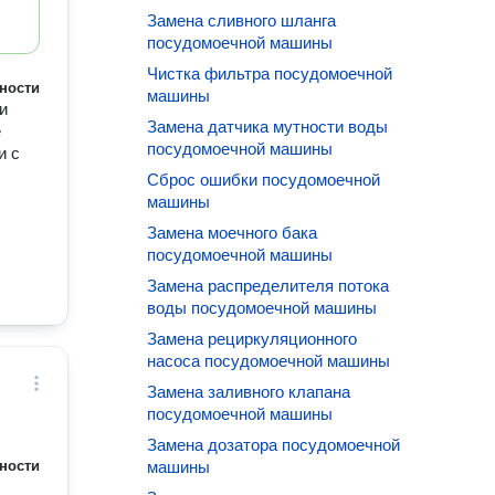
Замена сливного шланга
посудомоечной машины
Чистка фильтра посудомоечной
ности
машины
и
Замена датчика мутности воды
е
посудомоечной машины
и с
Сброс ошибки посудомоечной
машины
Замена моечного бака
посудомоечной машины
Замена распределителя потока
воды посудомоечной машины
Замена рециркуляционного
насоса посудомоечной машины
Замена заливного клапана
посудомоечной машины
Замена дозатора посудомоечной
ности
машины