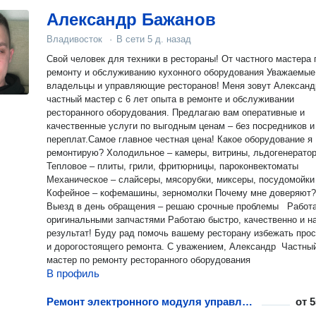
Александр Бажанов
Владивосток
·
В сети
5 д. назад
Свой человек для техники в рестораны! От частного мастера 
ремонту и обслуживанию кухонного оборудования Уважаемые
владельцы и управляющие ресторанов! Меня зовут Александ
частный мастер с 6 лет опыта в ремонте и обслуживании
ресторанного оборудования. Предлагаю вам оперативные и
качественные услуги по выгодным ценам – без посредников и
переплат.Самое главное честная цена! Какое оборудование я
ремонтирую? Холодильное – камеры, витрины, льдогенераторы
Тепловое – плиты, грили, фритюрницы, пароконвектоматы
Механическое – слайсеры, мясорубки, миксеры, посудомойк
Кофейное – кофемашины, зерномолки Почему мне доверяют?
Выезд в день обращения – решаю срочные проблемы Работ
оригинальными запчастями Работаю быстро, качественно и на
результат! Буду рад помочь вашему ресторану избежать про
и дорогостоящего ремонта. С уважением, Александр Частны
мастер по ремонту ресторанного оборудования
В профиль
Ремонт электронного модуля управления посудомоечной машины
от
5