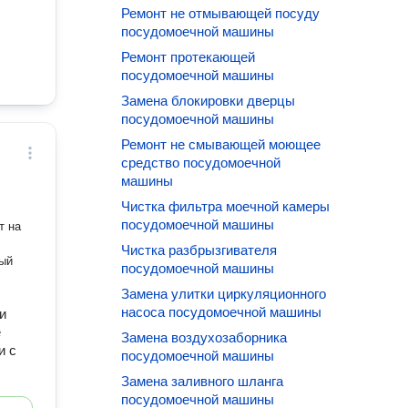
Ремонт не отмывающей посуду
посудомоечной машины
Ремонт протекающей
посудомоечной машины
Замена блокировки дверцы
посудомоечной машины
Ремонт не смывающей моющее
средство посудомоечной
машины
Чистка фильтра моечной камеры
посудомоечной машины
т на
Чистка разбрызгивателя
ный
посудомоечной машины
Замена улитки циркуляционного
насоса посудомоечной машины
и
е
Замена воздухозаборника
и с
посудомоечной машины
Замена заливного шланга
посудомоечной машины