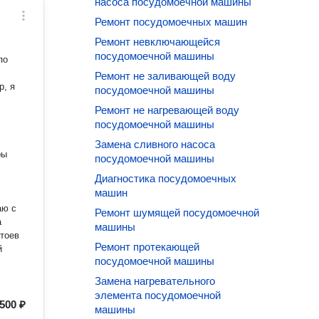
насоса посудомоечной машины
Ремонт посудомоечных машин
Ремонт невключающейся
посудомоечной машины
по
Ремонт не заливающей воду
р, я
посудомоечной машины
Ремонт не нагревающей воду
посудомоечной машины
Замена сливного насоса
посудомоечной машины
Диагностика посудомоечных
и
машин
аю с
Ремонт шумящей посудомоечной
машины
стоев
Ремонт протекающей
й
посудомоечной машины
Замена нагревательного
элемента посудомоечной
500 ₽
машины