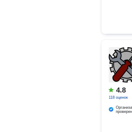
4.8
118 оценок
Организ
провере