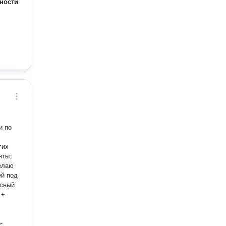
ности
гих
нты:
ей под
-