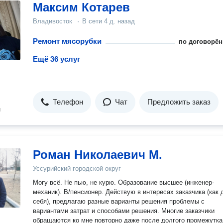
Максим Котарев
Владивосток
·
В сети
4 д. назад
Ремонт мясорубки
по договорён
Ещё 36 услуг
Телефон
Чат
Предложить заказ
н
Роман Николаевич М.
Уссурийский городской округ
Могу всё. Не пью, не курю. Образование высшее (инженер-
механик). В/пенсионер. Действую в интересах заказчика (как 
себя), предлагаю разные варианты решения проблемы с
вариантами затрат и способами решения. Многие заказчики
обращаются ко мне повторно даже после долгого промежутка