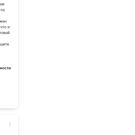
ожен
что и
ности