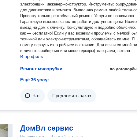
электронщик, инженер-конструктор. Инструменты: оборудование
для диагностики и ремонта. Выполняю ремонт любой сложности.
Провожу только рентабельный ремонт. Услуги не навязываю.
Гарантирую высокое качество работ и доступные цены. Возм
выезд на дом к клиенту. Консультирую и подробно объясняю, 
как — бесплатно! Если у вас возникли проблемы с мелкой бытовой
техникой или электроинструментами, обращайтесь ко мне. Я
помогу вернуть их в рабочее состояние. Для связи со мной пишите
в личные сообщения или мессенджеры(телеграмм, вотсап.
В профиль
Гарантия в зависимости от устройства и проблемы.
Ремонт мясорубки
по договорён
Ещё 36 услуг
Чат
Предложить заказ
ДомВл сервис
Владивосток
·
В сети
1 д. назад