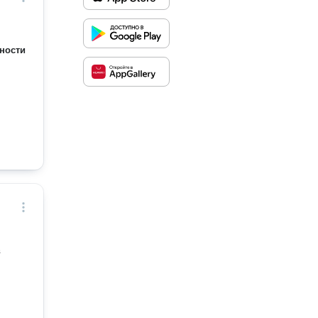
ности
в