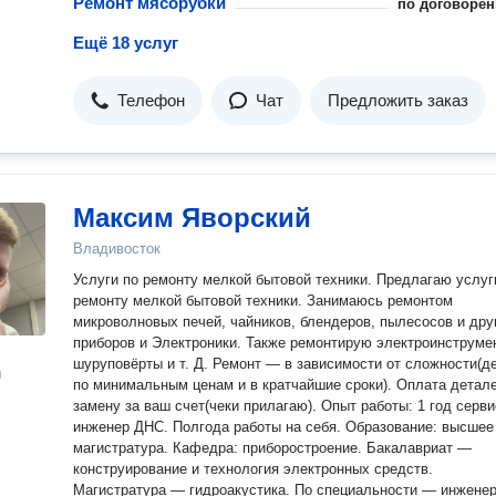
Ремонт мясорубки
по договорён
Ещё 18 услуг
Телефон
Чат
Предложить заказ
Максим Яворский
Владивосток
Услуги по ремонту мелкой бытовой техники. Предлагаю услуги по
ремонту мелкой бытовой техники. Занимаюсь ремонтом
микроволновых печей, чайников, блендеров, пылесосов и дру
приборов и Электроники. Также ремонтирую электроинструме
шуруповёрты и т. Д. Ремонт — в зависимости от сложности(делаю
н
по минимальным ценам и в кратчайшие сроки). Оплата детал
замену за ваш счет(чеки прилагаю). Опыт работы: 1 год сервисный
инженер ДНС. Полгода работы на себя. Образование: высшее +
магистратура. Кафедра: приборостроение. Бакалавриат —
конструирование и технология электронных средств.
Магистратура — гидроакустика. По специальности — инженер