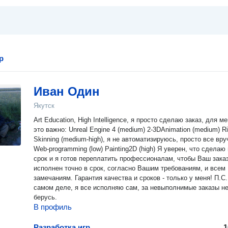
р
Иван Один
Якутск
Art Education, High Intelligence, я просто сделаю заказ, для м
это важно: Unreal Engine 4 (medium) 2-3DAnimation (medium) Rigging,
Skinning (medium-high), я не автоматизируюсь, просто все вр
Web-programming (low) Painting2D (high) Я уверен, что сделаю в
срок и я готов переплатить профессионалам, чтобы Ваш зака
исполнен точно в срок, согласно Вашим требованиям, и всем
замечаниям. Гарантия качества и сроков - только у меня! П.С. На
самом деле, я все исполняю сам, за невыполнимые заказы н
берусь.
В профиль
Разработка игр
1