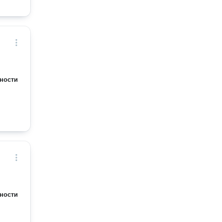
ности
ности