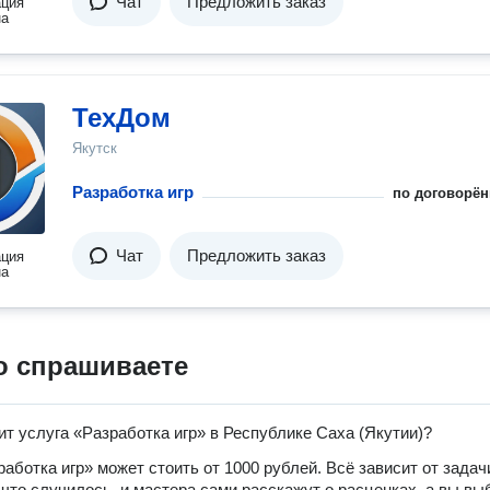
Чат
Предложить заказ
ация
на
ТехДом
Якутск
Разработка игр
по договорён
Чат
Предложить заказ
ация
на
о спрашиваете
ит услуга «Разработка игр» в Республике Саха (Якутии)?
работка игр» может стоить от 1000 рублей. Всё зависит от задач
 что случилось, и мастера сами расскажут о расценках, а вы вы