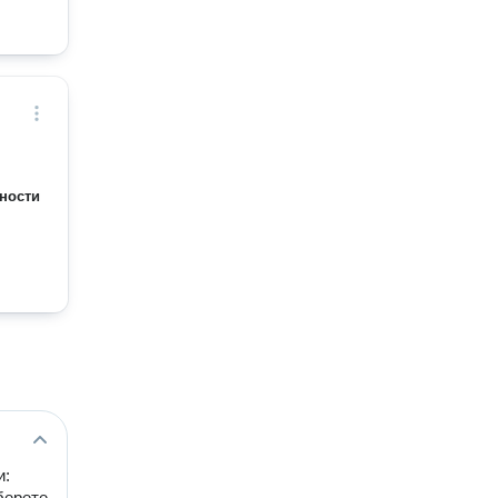
ности
и:
берете