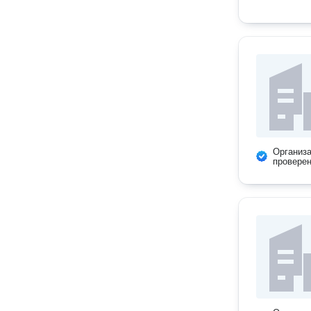
Организ
провере