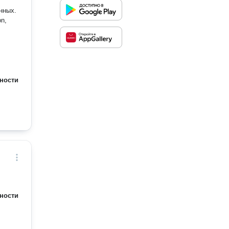
нных.
n,
ности
ности