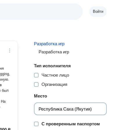
Войти
Разработка игр
Разработка игр
Тип исполнителя
еня
Частное лицо
учную.
Организация
з был
Место
е
С проверенным паспортом
000 ₽