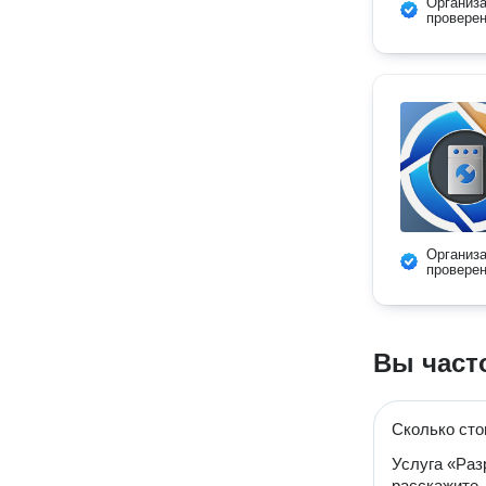
Организ
провере
Организ
провере
Вы част
Сколько сто
Услуга «Раз
расскажите,