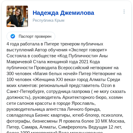
Надежда Джемилова
Республика Крым
Паспорт проверен
4 года работала в Питере тренером публичных
выступлений Автор обучения «Эксперт говорит»
Состояла в сообществе «Код Публичности» Аны
Мавричевой Стала женщиной года 2021 Кода
публичности Проводила Всероссийский нетворкинг на
300 человек «Магия белых ночей» Питер Нетворкинг на
100 человек «Женщина XXI века» город Алматы Среди
моих клиентов: региональный представитель Ozon в
Санкт-Петербурге, сотрудница газпрома ( не могу сказать
должность), руководитель Архитекторного бюро, хозяин
сети салонов красоты в городе Ярославль,
руководительница агентства Личного бренда,
совладелеца Бизнес квартиры, ютюб-блогер, психологи,
фотографы, бизнесмены Я провела более 10 МК Москва,
Питер, Самара, Алматы, Симферополь Ведущая 12 лет,
более 1000 мероприятий Вела международное