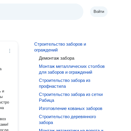
Войти
Строительство заборов и
ограждений
Демонтаж забора
Монтаж металлических столбов
а
для заборов и ограждений
Строительство забора из
профнастила
ь и
Строительство забора из сетки
Рабица
ыстро
на
Изготовление кованых заборов
Строительство деревянного
забора
ками!
после
Монтаж автоматики на ворота и