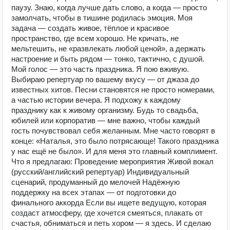
паузу. Знаю, когда лучше дать слово, а когда — просто
замолчать, чтобы в тишине родилась эмоция. Моя
задача — создать живое, тёплое и красивое
пространство, где всем хорошо. Не кричать, не
мельтешить, не «развлекать любой ценой», а держать
настроение и быть рядом — тонко, тактично, с душой.
Мой голос — это часть праздника. Я пою вживую.
Выбираю репертуар по вашему вкусу — от джаза до
известных хитов. Песни становятся не просто номерами,
а частью истории вечера. Я подхожу к каждому
празднику как к живому организму. Будь то свадьба,
юбилей или корпоратив — мне важно, чтобы каждый
гость почувствовал себя желанным. Мне часто говорят в
конце: «Наталья, это было потрясающе! Такого праздника
у нас ещё не было». И для меня это главный комплимент.
Что я предлагаю: Проведение мероприятия Живой вокал
(русский/английский репертуар) Индивидуальный
сценарий, продуманный до мелочей Надёжную
поддержку на всех этапах — от подготовки до
финального аккорда Если вы ищете ведущую, которая
создаст атмосферу, где хочется смеяться, плакать от
счастья, обниматься и петь хором — я здесь. И сделаю