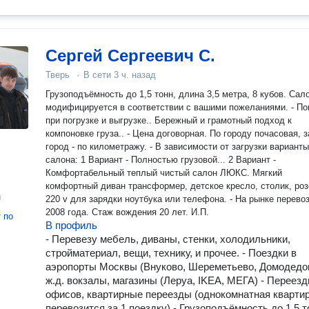
Сергей Сергеевич С.
Тверь
·
В сети
3 ч. назад
Грузоподъёмность до 1,5 тонн, длина 3,5 метра, 8 кубов. Сал
модифицируется в соответствии с вашими пожеланиями. - П
при погрузке и выгрузке.. Бережный и грамотный подход к
компоновке груза.. - Цена договорная. По городу почасовая, за
город - по километражу. - В зависимости от загрузки варианты
салона: 1 Вариант - Полностью грузовой... 2 Вариант -
Комфортабельный теплый чистый салон ЛЮКС. Мягкий
комфортный диван трансформер, детское кресло, столик, роз
н
220 v для зарядки ноутбука или телефона. - На рынке перевозок с
2008 года. Стаж вождения 20 лет. И.П.
т
по
В профиль
- Перевезу мебель, диваны, стенки, холодильники,
стройматериал, вещи, технику, и прочее. - Поездки в
аэропорты Москвы (Внуково, Шереметьево, Домодедо
ж.д. вокзалы, магазины (Леруа, IKEA, МЕГА) - Переез
офисов, квартирные переезды (однокомнатная кварти
перевозится за 1 поездку) - Грузоподъёмность до 1,5 т