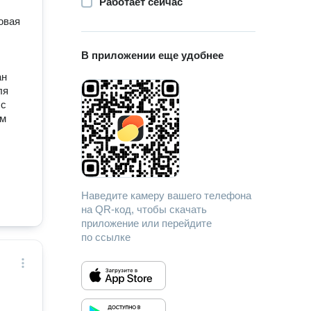
Работает сейчас
совая
В приложении еще удобнее
ан
ля
 с
ам
Наведите камеру вашего телефона
на QR-код, чтобы скачать
приложение или перейдите
по ссылке