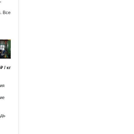
,
. Все
 ₽ / кг
ия
ие
адь