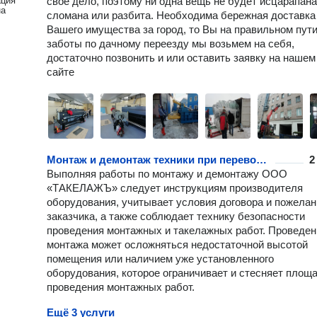
ация
свое дело, поэтому ни одна вещь не будет исцарапана
на
сломана или разбита. Необходима бережная доставка
Вашего имущества за город, то Вы на правильном пути
заботы по дачному переезду мы возьмем на себя,
достаточно позвонить и или оставить заявку на нашем
сайте
Монтаж и демонтаж техники при перевозке
2
Выполняя работы по монтажу и демонтажу ООО
«ТАКЕЛАЖЪ» следует инструкциям производителя
оборудования, учитывает условия договора и пожелан
заказчика, а также соблюдает технику безопасности
проведения монтажных и такелажных работ. Проведен
монтажа может осложняться недостаточной высотой
помещения или наличием уже установленного
оборудования, которое ограничивает и стесняет площ
проведения монтажных работ.
Ещё 3 услуги