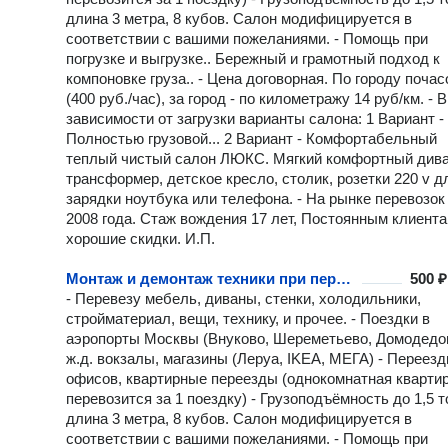
длина 3 метра, 8 кубов. Салон модифицируется в
соответствии с вашими пожеланиями. - Помощь при
погрузке и выгрузке.. Бережный и грамотный подход к
компоновке груза.. - Цена договорная. По городу поча
(400 руб./час), за город - по километражу 14 руб/км. - В
зависимости от загрузки варианты салона: 1 Вариант -
Полностью грузовой... 2 Вариант - Комфортабельный
теплый чистый салон ЛЮКС. Мягкий комфортный див
трансформер, детское кресло, столик, розетки 220 v д
зарядки ноутбука или телефона. - На рынке перевозок
2008 года. Стаж вождения 17 лет, Постоянным клиент
хорошие скидки. И.П.
Монтаж и демонтаж техники при перевозке
500 ₽
- Перевезу мебель, диваны, стенки, холодильники,
стройматериал, вещи, технику, и прочее. - Поездки в
аэропорты Москвы (Внуково, Шереметьево, Домодедо
ж.д. вокзалы, магазины (Леруа, IKEA, МЕГА) - Переез
офисов, квартирные переезды (однокомнатная кварти
перевозится за 1 поездку) - Грузоподъёмность до 1,5 т
длина 3 метра, 8 кубов. Салон модифицируется в
соответствии с вашими пожеланиями. - Помощь при