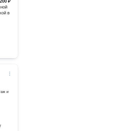
200 ₽
чной
кой в
таж и
т