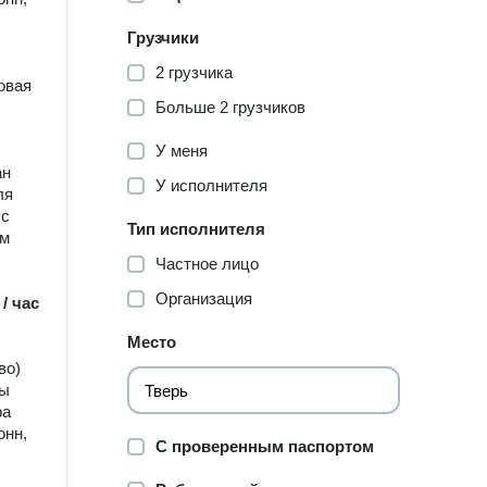
Грузчики
2 грузчика
совая
Больше 2 грузчиков
У меня
ан
У исполнителя
ля
 с
Тип исполнителя
ам
Частное лицо
Организация
 / час
Место
во)
ды
ра
онн,
С проверенным паспортом