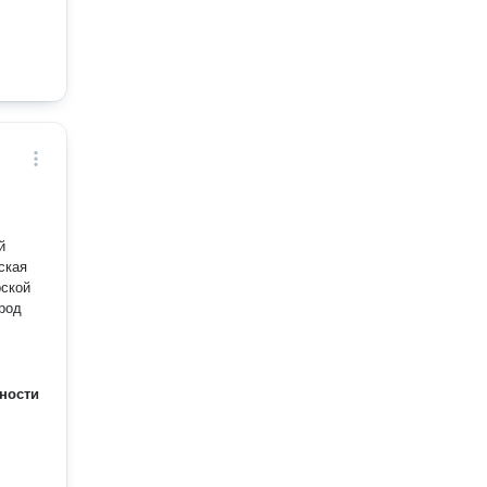
й
ская
рской
ород
ности