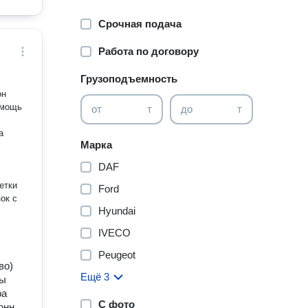
Срочная подача
Работа по договору
Грузоподъемность
он
омощь
от
т
до
т
Марка
DAF
етки
Ford
Hyundai
IVECO
Peugeot
во)
Ещё 3
ды
ра
С фото
онн,