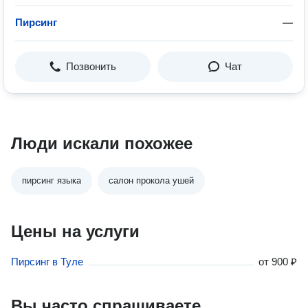
Пирсинг
—
Позвонить
Чат
Люди искали похожее
пирсинг языка
салон прокола ушей
Цены на услуги
Пирсинг в Туле
от
900 ₽
Вы часто спрашиваете