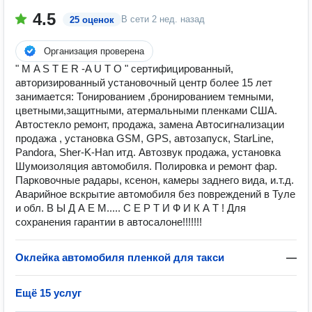
4.5
В сети
2 нед. назад
25 оценок
Организация проверена
" М A S T E R -A U T O " сертифицированный,
авторизированный установочный центр более 15 лет
занимается: Тонированием ,бронированием темными,
цветными,защитными, атермальными пленками США.
Автостекло ремонт, продажа, замена Автосигнализации
продажа , установка GSM, GPS, автозапуск, StarLine,
Pandora, Sher-K-Han итд. Автозвук продажа, установка
Шумоизоляция автомобиля. Полировка и ремонт фар.
Парковочные радары, ксенон, камеры заднего вида, и.т.д.
Аварийное вскрытие автомобиля без повреждений в Туле
и обл. В Ы Д А Е М..... С Е Р Т И Ф И К А Т ! Для
сохранения гарантии в автосалоне!!!!!!!
Оклейка автомобиля пленкой для такси
—
Ещё 15 услуг