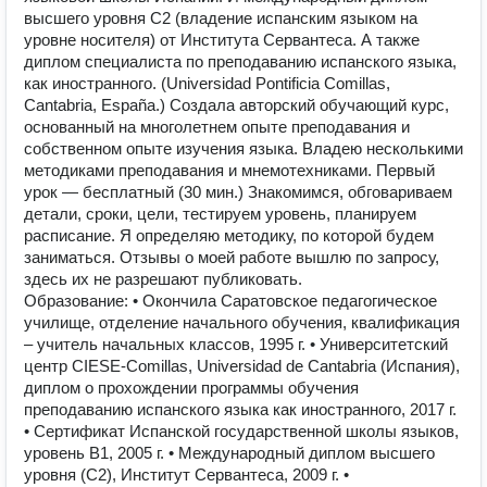
высшего уровня С2 (владение испанским языком на
уровне носителя) от Института Сервантеса. А также
диплом специалиста по преподаванию испанского языка,
как иностранного. (Universidad Pontificia Comillas,
Cantabria, España.) Создала авторский обучающий курс,
основанный на многолетнем опыте преподавания и
собственном опыте изучения языка. Владею несколькими
методиками преподавания и мнемотехниками. Первый
урок — бесплатный (30 мин.) Знакомимся, обговариваем
детали, сроки, цели, тестируем уровень, планируем
расписание. Я определяю методику, по которой будем
заниматься. Отзывы о моей работе вышлю по запросу,
здесь их не разрешают публиковать.
Образование: • Окончила Саратовское педагогическое
училище, отделение начального обучения, квалификация
– учитель начальных классов, 1995 г. • Университетский
центр CIESE-Comillas, Universidad de Cantabria (Испания),
диплом о прохождении программы обучения
преподаванию испанского языка как иностранного, 2017 г.
• Сертификат Испанской государственной школы языков,
уровень В1, 2005 г. • Международный диплом высшего
уровня (С2), Институт Сервантеса, 2009 г. •