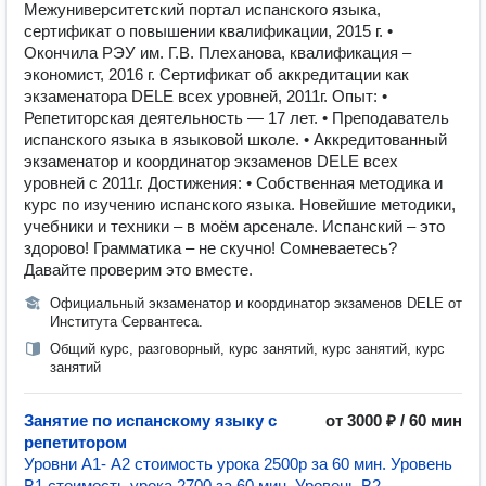
Межуниверситетский портал испанского языка,
сертификат о повышении квалификации, 2015 г. •
Окончила РЭУ им. Г.В. Плеханова, квалификация –
экономист, 2016 г. Сертификат об аккредитации как
экзаменатора DELE всех уровней, 2011г. Опыт: •
Репетиторская деятельность — 17 лет. • Преподаватель
испанского языка в языковой школе. • Аккредитованный
экзаменатор и координатор экзаменов DELE всех
уровней с 2011г. Достижения: • Собственная методика и
курс по изучению испанского языка. Новейшие методики,
учебники и техники – в моём арсенале. Испанский – это
здорово! Грамматика – не скучно! Сомневаетесь?
Давайте проверим это вместе.
Официальный экзаменатор и координатор экзаменов DELE от
Института Сервантеса.
Общий курс, разговорный, курс занятий, курс занятий, курс
занятий
Занятие по испанскому языку с
от 3000 ₽ / 60 мин
репетитором
Уровни А1- А2 стоимость урока 2500р за 60 мин. Уровень
В1 стоимость урока 2700 за 60 мин. Уровень В2