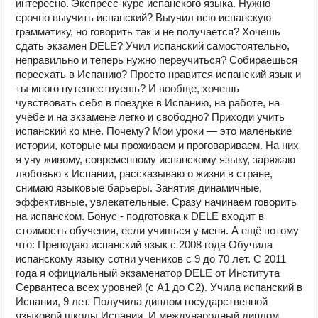
интересно. Экспресс-курс испанского языка. Нужно
срочно выучить испанский? Выучил всю испанскую
грамматику, но говорить так и не получается? Хочешь
сдать экзамен DELE? Учил испанский самостоятельно,
неправильно и теперь нужно переучиться? Собираешься
переехать в Испанию? Просто нравится испанский язык и
ты много путешествуешь? И вообще, хочешь
чувствовать себя в поездке в Испанию, на работе, на
учёбе и на экзамене легко и свободно? Приходи учить
испанский ко мне. Почему? Мои уроки — это маленькие
истории, которые мы проживаем и проговариваем. На них
я учу живому, современному испанскому языку, заряжаю
любовью к Испании, рассказываю о жизни в стране,
снимаю языковые барьеры. Занятия динамичные,
эффективные, увлекательные. Сразу начинаем говорить
на испанском. Бонус - подготовка к DELE входит в
стоимость обучения, если учишься у меня. А ещё потому
что: Преподаю испанский язык с 2008 года Обучила
испанскому языку сотни учеников с 9 до 70 лет. С 2011
года я официальный экзаменатор DELE от Института
Сервантеса всех уровней (с А1 до С2). Учила испанский в
Испании, 9 лет. Получила диплом государственной
языковой школы Испании. И международный диплом