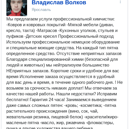
Владислав Волков
Ярославль
Мы предлагаем услуги профессиональной химчистки:
-Ковров и ковровых покрытий -Мягкой мебели (диван,
кресло, тахта) -Матрасов -Кухонных уголков, стульев и
пуфиков -Детских кресел Профессиональный подход
Используем профессиональное немецкое оборудование
и специальные моющие средства. На каждый тип пятна
определенное средство. Отсутствие неприятных запахов
Благодаря специализированной химии (безопасной для
людей и животных) мы нейтрализуем большинство
НЕприятных запахов. Короткие сроки и удобное для вас
время Исполнение заказа осуществляется в удобный
для вас день и время, в течение одного рабочего дня. ! Не
возьмем за срочность никаких доплат! Мы отвечаем за
качество нашей работы. Нашли недостатки? Исправим
бесплатно! Гарантия 24 часа! Занимаемся выведением
даже самых сложных пятен: -кровь; -косметика; -пятна
растительного происхождения (вино, сок, чай,
жевательная резинка, пищевой белок) -красители/жиро-
масленые пятна -масло, жир, ржавчина -фломастеры,
ручка и другие художества вашего ребенка