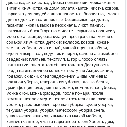
доставка, аквачистка, уборка помещений, мойка окон и
витрин, химчистка на дому, оплата картой, чистка ковров,
парковка для людей с инвалидностью, биочистка, туалет
для людей с инвалидностью, безопасные средства,
гарантия, кнопка вызова персонала, лифт, пандус,
показывать блок "коротко о месте", скрывать подписи у
моей организации, организация пространства, можно с
собакой Химчистка: детских колясок, ковров, кожи и
замши, мебели, меха и шуб, мягкой игрушки, обуви,
одеял и покрывал, подушек и перин, салона автомобиля,
свадебных платьев, текстиля, штор Способ оплаты:
наличными, оплата картой, постоплата Доступность
входа на инвалидной коляске: доступно Акции: акции,
подарки, скидки, спецпредложения Виды клининга:
влажная уборка, генеральная уборка, глажка белья,
дезинфекция, ежедневная уборка, комплексная уборка,
мойка окон, мойка фасадов, после пожара, после
ремонта, после смерти, после строительства, разовая
уборка, расхламление, срочная уборка, сухая уборка,
текущая уборка, уборка пылесосом, уборка снега,
уничтожение запахов, химчистка мягкой мебели,
химчистка штор, чистка парогенератором Уборка: дом,