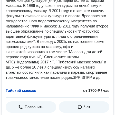
лечебной физкультуре (ЛФК).Владею более 37 видами
массажа. В 1996 году закончил курсы по лечебному и
классическому масажу. В 2001 году с отличием окончил
факультет физической культуры и спорта Ярославского
государственного педагогического университета по
направлению "ЛФК и массаж".В 2011 году получил второе
высшее образование по специальности "Инструктор
адаптивной физкультуры для лиц с ограниченными
возможностями". В период с 2001г. по настоящее время
прошел ряд курсов по массажу, лфк и
кинезиотейпированию в том числе "Массаж для детей
первого года жизни"," Специалист школы
MTC(Нидерланды) 2017.г.,", " Тибетский массаж огнем" и
др. Уже более 20 лет я специализируюсь на таких
тяжелых состояниях как параличи и парезы, спортивные
травмы,восстановление после родов,ЗРР, ЗПРР и др.
Тайский массаж
от 1700 ₽ / час
Позвонить
Чат