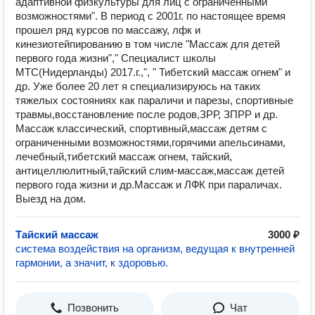
адаптивной физкультуры для лиц с ограниченными
возможностями". В период с 2001г. по настоящее время
прошел ряд курсов по массажу, лфк и
кинезиотейпированию в том числе "Массаж для детей
первого года жизни"," Специалист школы
MTC(Нидерланды) 2017.г.,", " Тибетский массаж огнем" и
др. Уже более 20 лет я специализируюсь на таких
тяжелых состояниях как параличи и парезы, спортивные
травмы,восстановление после родов,ЗРР, ЗПРР и др.
Массаж классический, спортивный,массаж детям с
ограниченными возможностями,горячими апельсинами,
лечебный,тибетский массаж огнем, тайский,
антицеллюлитный,тайский слим-массаж,массаж детей
первого года жизни и др.Массаж и ЛФК при параличах.
Выезд на дом.
Тайский массаж
3000 ₽
система воздействия на организм, ведущая к внутренней
гармонии, а значит, к здоровью.
Позвонить
Чат