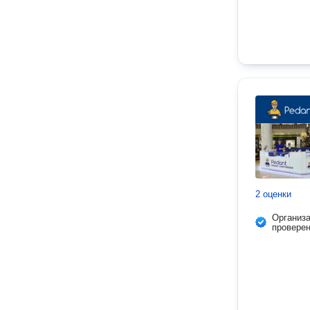
2 оценки
Организ
провере