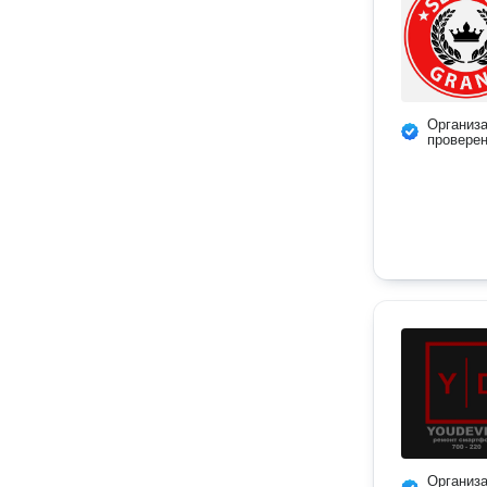
Организ
провере
Организ