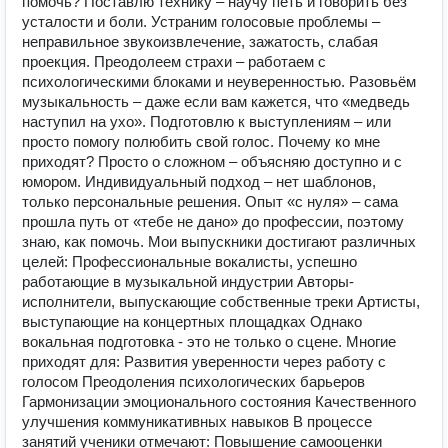
помочь? Поставлю технику – научу петь и говорить без
усталости и боли. Устраним голосовые проблемы –
неправильное звукоизвлечение, зажатость, слабая
проекция. Преодолеем страхи – работаем с
психологическими блоками и неуверенностью. Разовьём
музыкальность – даже если вам кажется, что «медведь
наступил на ухо». Подготовлю к выступлениям – или
просто помогу полюбить свой голос. Почему ко мне
приходят? Просто о сложном – объясняю доступно и с
юмором. Индивидуальный подход – нет шаблонов,
только персональные решения. Опыт «с нуля» – сама
прошла путь от «тебе не дано» до профессии, поэтому
знаю, как помочь. Мои выпускники достигают различных
целей: Профессиональные вокалисты, успешно
работающие в музыкальной индустрии Авторы-
исполнители, выпускающие собственные треки Артисты,
выступающие на концертных площадках Однако
вокальная подготовка - это не только о сцене. Многие
приходят для: Развития уверенности через работу с
голосом Преодоления психологических барьеров
Гармонизации эмоционального состояния Качественного
улучшения коммуникативных навыков В процессе
занятий ученики отмечают: Повышение самооценки