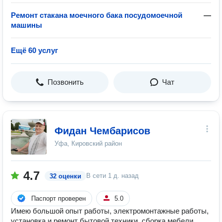
Ремонт стакана моечного бака посудомоечной
—
машины
Ещё 60 услуг
Позвонить
Чат
Фидан Чембарисов
Уфа, Кировский район
4.7
В сети
1 д. назад
32 оценки
Паспорт проверен
5.0
Имею большой опыт работы, электромонтажные работы,
установка и ремонт бытовой техники, сборка мебели.