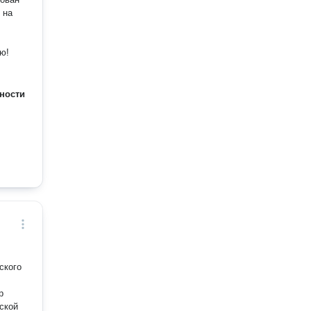
 на
ю!
ности
р
ской