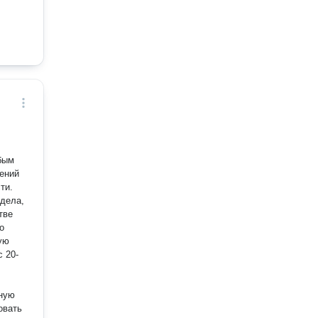
бым
ений
ти.
дела,
тве
0-
лную
овать