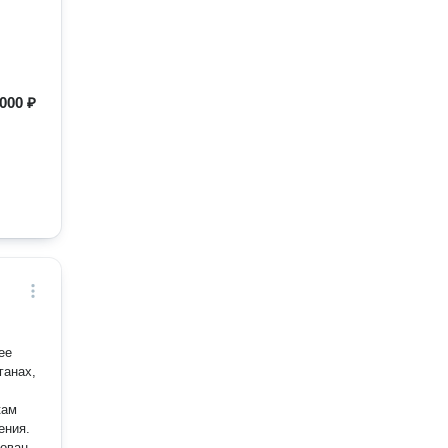
000 ₽
ее
ганах,
кам
ения.
рован