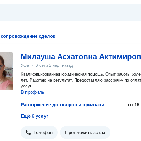
 сопровождение сделок
Милауша Асхатовна Актимиров
Уфа
·
В сети
2 нед. назад
Квалифицированная юридическая помощь. Опыт работы боле
лет. Работаю на результат. Предоставляю рассрочку по опла
услуг.
В профиль
Расторжение договоров и признание сделок недействительными
от
15
Ещё 6 услуг
н
Телефон
Предложить заказ