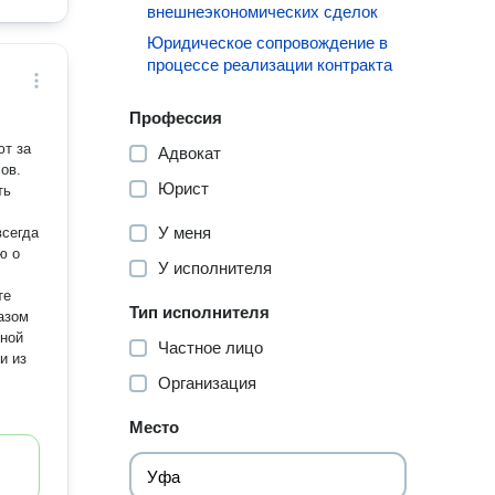
внешнеэкономических сделок
Юридическое сопровождение в
процессе реализации контракта
Профессия
ют за
Адвокат
ов.
Юрист
ть
У меня
всегда
ю о
У исполнителя
Тип исполнителя
азом
бной
Частное лицо
и из
Организация
Место