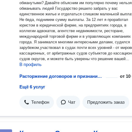
обманутыми? Давайте объясним им популярно почему нельзя
обманывать людей Государство решило забрать у вас
единственное жилье и отделаться слишком маленькой выпла
Не беда, поднимем сумму выплаты. За 12 лет я проработал
юристом в юридической фирме, на предприятиях города, в
коллегии адвокатов, агентстве недвижимости, ресторане,
международной торговой фирме и в управляющих компаниях
города. Я занимался многими интересными делами, судился
зарубежом,участвовал в судах почти всех уровней - от миро
кассационных, от арбитражных судов субъектов до кассацио
судов округов, и можете быть уверены что решение вашей
В профиль
проблемы в надёжных руках. Прежде чем мы заключим договор - в
начале обсудим все детали работы, я расскажу Вам о вариан
развития решения проблемы, и только после этого мы перейд
Расторжение договоров и признание сделок недействительными
от
10
вопросу о заключении договора.
Ещё 6 услуг
Телефон
Чат
Предложить заказ