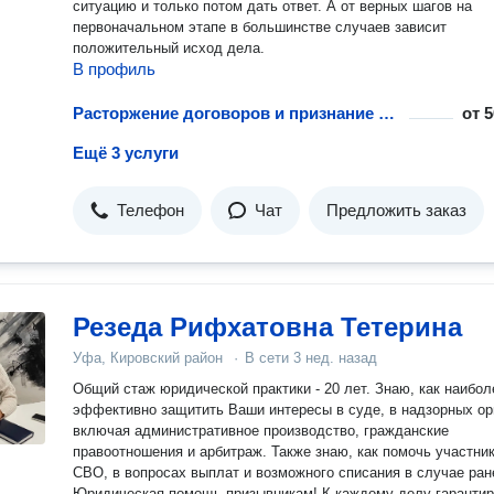
ситуацию и только потом дать ответ. А от верных шагов на
первоначальном этапе в большинстве случаев зависит
положительный исход дела.
В профиль
Расторжение договоров и признание сделок недействительными
от
5
Ещё 3 услуги
Телефон
Чат
Предложить заказ
Резеда Рифхатовна Тетерина
Уфа, Кировский район
·
В сети
3 нед. назад
Общий стаж юридической практики - 20 лет. Знаю, как наибол
эффективно защитить Ваши интересы в суде, в надзорных ор
включая административное производство, гражданские
правоотношения и арбитраж. Также знаю, как помочь участни
СВО, в вопросах выплат и возможного списания в случае ран
Юридическая помощь призывникам! К каждому делу гаранти