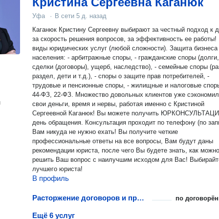
Кристина Сергеевна Каганюк
Уфа
·
В сети
5 д. назад
Каганюк Кристину Сергеевну выбирают за честный подход к д
за скорость решения вопросов, за эффективность ее работы! ВСЕ
виды юридических услуг (любой сложности). Защита бизнеса и
населения: - арбитражные споры, - гражданские споры (долги,
сделки (договоры), ущерб, наследство), - семейные споры (развод,
раздел, дети и т.д.), - споры о защите прав потребителей, -
трудовые и пенсионные споры, - жилищные и налоговые споры, -
44-ФЗ, 22-ФЗ. Множество довольных клиентов уже сэкономили
н
свои деньги, время и нервы, работая именно с Кристиной
Сергеевной Каганюк! Вы можете получить ЮРКОНСУЛЬТАЦИЮ в
день обращения. Консультация проходит по телефону (по записи)!
Вам никуда не нужно ехать! Вы получите четкие
профессиональные ответы на все вопросы, Вам будут даны
рекомендации юриста, после чего Вы будете знать, как можн
решить Ваш вопрос с наилучшим исходом для Вас! Выбирайте
лучшего юриста!
В профиль
Расторжение договоров и признание сделок недействительными
по договорён
Ещё 6 услуг