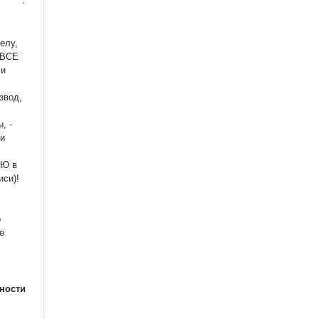
елу,
о
ности