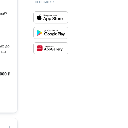
по ссылке
той?
вых до
нных
тах
ем к
 000 ₽