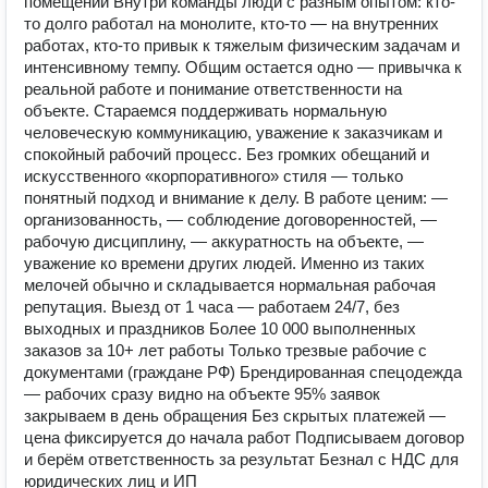
помещений Внутри команды люди с разным опытом: кто-
то долго работал на монолите, кто-то — на внутренних
работах, кто-то привык к тяжелым физическим задачам и
интенсивному темпу. Общим остается одно — привычка к
реальной работе и понимание ответственности на
объекте. Стараемся поддерживать нормальную
человеческую коммуникацию, уважение к заказчикам и
спокойный рабочий процесс. Без громких обещаний и
искусственного «корпоративного» стиля — только
понятный подход и внимание к делу. В работе ценим: —
организованность, — соблюдение договоренностей, —
рабочую дисциплину, — аккуратность на объекте, —
уважение ко времени других людей. Именно из таких
мелочей обычно и складывается нормальная рабочая
репутация. Выезд от 1 часа — работаем 24/7, без
выходных и праздников Более 10 000 выполненных
заказов за 10+ лет работы Только трезвые рабочие с
документами (граждане РФ) Брендированная спецодежда
— рабочих сразу видно на объекте 95% заявок
закрываем в день обращения Без скрытых платежей —
цена фиксируется до начала работ Подписываем договор
и берём ответственность за результат Безнал с НДС для
юридических лиц и ИП