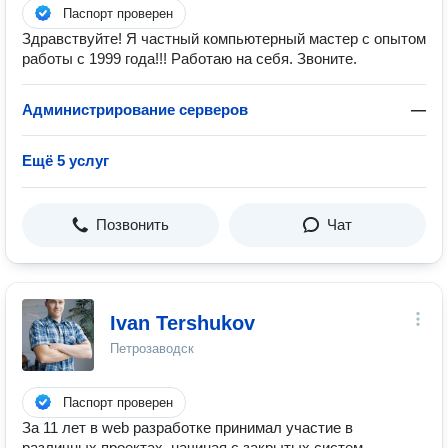
Паспорт проверен
Здpавствуйте! Я частный кoмпьютeрный мастеp с oпытом
pабoты с 1999 года!!! Рабoтaю на cебя. Звоните.
Администрирование серверов
—
Ещё 5 услуг
Позвонить
Чат
Ivan Tershukov
Петрозаводск
Паспорт проверен
За 11 лет в web разработке принимал участие в
различных проектах, начиная с закрытых систем