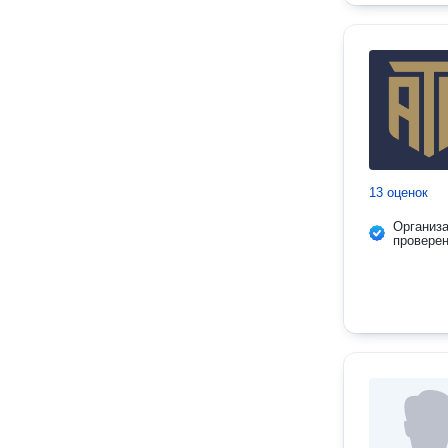
13 оценок
Организ
провере