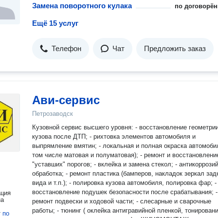
Замена поворотного кулака
по договорён
Ещё 15 услуг
Телефон
Чат
Предложить заказ
Ави-сервис
Петрозаводск
Кузовной сервис высшего уровня: - восстановление геометри
кузова после ДТП; - рихтовка элементов автомобиля и
выпрямление вмятин; - локальная и полная окраска автомоби
том числе матовая и полуматовая); - ремонт и восстановлени
"уставших" порогов; - вклейка и замена стекол; - антикоррози
обработка; - ремонт пластика (бамперов, накладок зеркал зад
вида и т.п.); - полировка кузова автомобиля, полировка фар; -
восстановление подушек безопасности после срабатывания; -
ация
на
ремонт подвески и ходовой части; - слесарные и сварочные
работы; - тюнинг ( оклейка антигравийной пленкой, тонирован
т
по