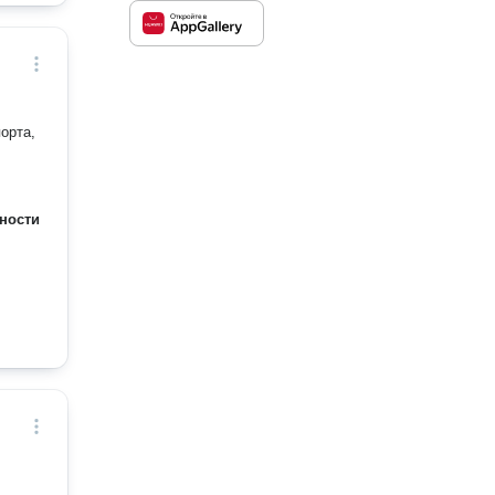
орта,
ности