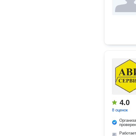
4.0
8 оценок
Организ
провере
Работае