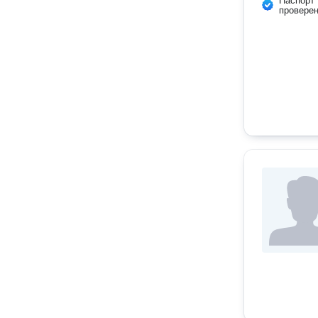
Паспорт
провере