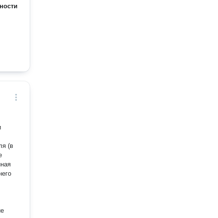
ности
и
ля (в
е
йная
него
ие