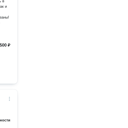
ь в
ак и
ваны!
м
500 ₽
ности