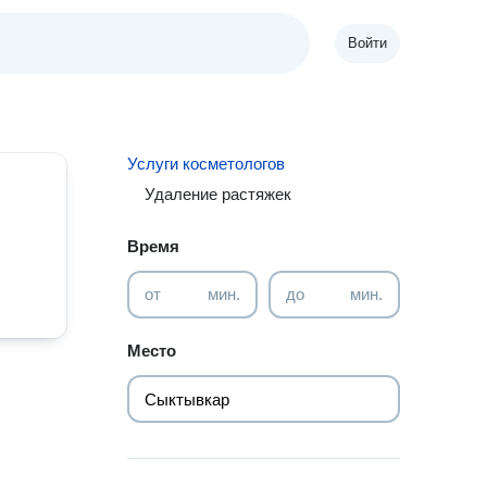
Войти
Услуги косметологов
Удаление растяжек
Время
от
мин.
до
мин.
Место