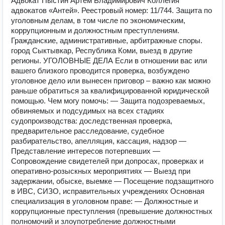
Адвокат Пыстин Артём Владимирович Коллегия
адвокатов «Антей». Реестровый номер: 11/744. Защита по
уголовным делам, в том числе по экономическим,
коррупционным и должностным преступлениям.
Гражданские, административные, арбитражные споры.
город Сыктывкар, Республика Коми, выезд в другие
регионы. УГОЛОВНЫЕ ДЕЛА Если в отношении вас или
вашего близкого проводится проверка, возбуждено
уголовное дело или вынесен приговор – важно как можно
раньше обратиться за квалифицированной юридической
помощью. Чем могу помочь: — Защита подозреваемых,
обвиняемых и подсудимых на всех стадиях
судопроизводства: доследственная проверка,
предварительное расследование, судебное
разбирательство, апелляция, кассация, надзор —
Представление интересов потерпевших —
Сопровождение свидетелей при допросах, проверках и
оперативно-розыскных мероприятиях — Выезд при
задержании, обыске, выемке — Посещение подзащитного
в ИВС, СИЗО, исправительных учреждениях Основная
специализация в уголовном праве: — Должностные и
коррупционные преступления (превышение должностных
полномочий и злоупотребление должностными