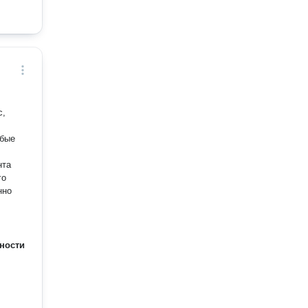
с,
юбые
нта
го
нно
ности