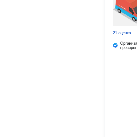
21 оценка
Организ
провере