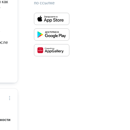
 как
по ссылке
е
ь
осле
ности