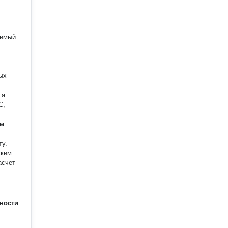
димый
ых
 а
С,
ту.
ским
асчет
ности