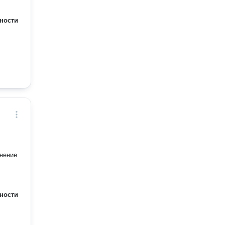
ности
нение
ности