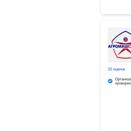
20 оценок
Организ
провере