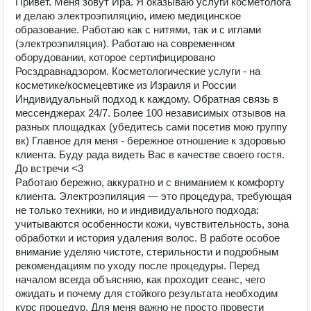
Привет. Меня зовут Ира. Я оказываю услуги косметолога
и делаю электроэпиляцию, имею медицинское
образование. Работаю как с нитями, так и с иглами
(электроэпиляция). Работаю на современном
оборудовании, которое сертифицировано
Росздравнадзором. Косметологические услуги - на
косметике/космецевтике из Израиля и России
Индивидуальный подход к каждому. Обратная связь в
мессенджерах 24/7. Более 100 независимых отзывов на
разных площадках (убедитесь сами посетив мою группу
вк) Главное для меня - бережное отношение к здоровью
клиента. Буду рада видеть Вас в качестве своего гостя.
До встречи <3
Работаю бережно, аккуратно и с вниманием к комфорту
клиента. Электроэпиляция — это процедура, требующая
не только техники, но и индивидуального подхода:
учитываются особенности кожи, чувствительность, зона
обработки и история удаления волос. В работе особое
внимание уделяю чистоте, стерильности и подробным
рекомендациям по уходу после процедуры. Перед
началом всегда объясняю, как проходит сеанс, чего
ожидать и почему для стойкого результата необходим
курс процедур. Для меня важно не просто провести