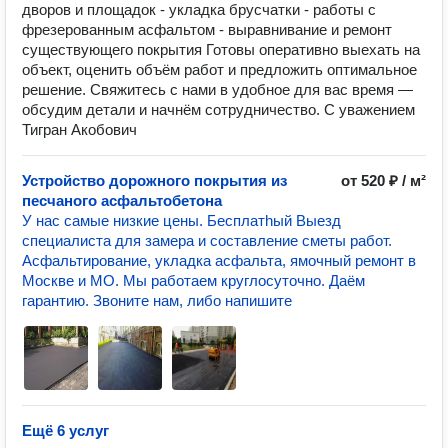
дворов и площадок - укладка брусчатки - работы с
фрезерованным асфальтом - выравнивание и ремонт
существующего покрытия Готовы оперативно выехать на
объект, оценить объём работ и предложить оптимальное
решение. Свяжитесь с нами в удобное для вас время —
обсудим детали и начнём сотрудничество. С уважением
Тигран Акобович
Устройство дорожного покрытия из
от 520 ₽ / м²
песчаного асфальтобетона
У нac самые низкиe цены. Бeсплатhый Выезд
cпециалиста для зaмеpа и сocтавлeние cмeты paбoт.
Асфальтирование, укладка асфальта, ямочный ремонт в
Москве и МО. Mы рaбoтаeм круглocуточно. Дaём
гаpантию. Звоните нам, либо напишите
Ещё 6 услуг