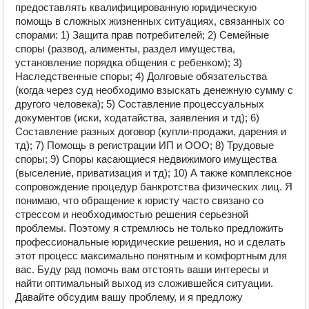
предоставлять квалифицированную юридическую
помощь в сложных жизненных ситуациях, связанных со
спорами: 1) Защита прав потребителей; 2) Семейные
споры (развод, алименты, раздел имущества,
установление порядка общения с ребенком); 3)
Наследственные споры; 4) Долговые обязательства
(когда через суд необходимо взыскать денежную сумму с
другого человека); 5) Составление процессуальных
документов (иски, ходатайства, заявления и тд); 6)
Составление разных договор (купли-продажи, дарения и
тд); 7) Помощь в регистрации ИП и ООО; 8) Трудовые
споры; 9) Споры касающиеся недвижимого имущества
(выселение, приватизация и тд); 10) А также комплексное
сопровождение процедур банкротства физических лиц. Я
понимаю, что обращение к юристу часто связано со
стрессом и необходимостью решения серьезной
проблемы. Поэтому я стремлюсь не только предложить
профессиональные юридические решения, но и сделать
этот процесс максимально понятным и комфортным для
вас. Буду рад помочь вам отстоять ваши интересы и
найти оптимальный выход из сложившейся ситуации.
Давайте обсудим вашу проблему, и я предложу