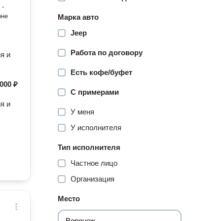
 -
оне
Марка авто
Jeep
Работа по договору
я и
Есть кофе/буфет
000 ₽
С примерами
я и
У меня
У исполнителя
Тип исполнителя
Частное лицо
Организация
Место