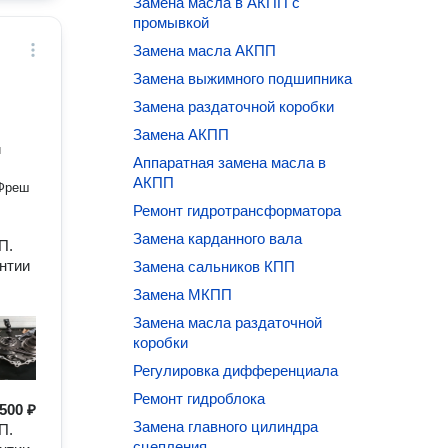
Замена масла в АКПП с
промывкой
Замена масла АКПП
Замена выжимного подшипника
Замена раздаточной коробки
Замена АКПП
и
Аппаратная замена масла в
АКПП
 Фреш
Ремонт гидротрансформатора
Замена карданного вала
П.
нтии
Замена сальников КПП
Замена МКПП
Замена масла раздаточной
коробки
Регулировка дифференциала
Ремонт гидроблока
500 ₽
Замена главного цилиндра
П.
сцепления