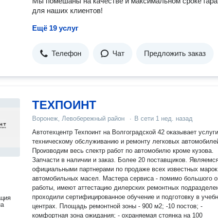
Мы помешаны на качестве и максимальном сроке гара
для наших клиентов!
Ещё 19 услуг
Телефон
Чат
Предложить заказ
ТЕХПОИНТ
Воронеж, Левобережный район
·
В сети
1 нед. назад
Автотехцентр Техпоинт на Волгоградской 42 оказывает услуги
техническому обслуживанию и ремонту легковых автомобиле
Производим весь спектр работ по автомобилю кроме кузова.
Запчасти в наличии и заказ. Более 20 поставщиков. Являемся
официальными партнерами по продаже всех известных марок
автомобильных масел. Мастера сервиса - помимо большого опыта
работы, имеют аттестацию дилерских ремонтных подразделе
проходили сертифицированное обучение и подготовку в учеб
ация
на
центрах. Площадь ремонтной зоны - 900 м2; -10 постов; -
комфортная зона ожидания; - охраняемая стоянка на 100