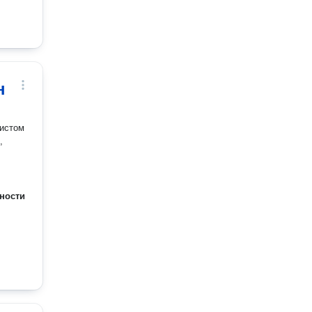
н
истом
,
ности