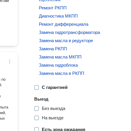
нтии
Ремонт РКПП
Диагностика МКПП
Ремонт дифференциала
Замена гидротрансформатора
Замена масла в редукторе
Замена РКПП
Замена масла МКПП
Замена гидроблока
Замена масла в РКПП
 по
й.
С гарантией
Выезд
Без выезда
ний,
На выезде
ных
Есть зона ожидания