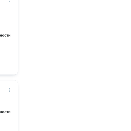
ности
ности