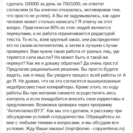
сделать 100000 за день за 700/1000, он ответит
согласием (я бы конечно отказалась, мотивировав тем,
что просто не успею). А Вы не задумывались, как один
человек может столько написать? Я отвечу на этот
вопрос. Практически 80% из этих людей являются
перекупами, и их работа ограничивается редактурой
текста. То есть, взяв крупный заказ, они распределяют
его по своим исполнителям, а затем в лучшем случае
проверяют. Вам нужна такая работа от разных лиц, где
теряется сила мысли? Но может быть я такой же
перекуп? Как же я докажу обратное? Да очень просто!
Предлагаю рациональное решение. Вы просто будете
видеть, как я пишу. Вы увидите процесс всей работы от А
до Я. Не думаю, что на это согласятся вышеуказанные
недобросовестные копирайтеры. Кроме этого, по ходу
работы Вы при желании сможете осуществлять весь
контроль и если понадобится вносить свои коррективы и
предложения. Возможна проверка через программу
"Антиплагиат.ВУЗ". Как мы это сделаем, я расскажу при
обсуждении условий сотрудничества. Обращайтесь ко
мне с любыми темами и вопросами, и мы обсудим все
условия. Жду Ваши заказы! (портфолио - copywriterus.ru)