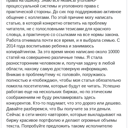
права на ошибку. Знаю все нюансы уголовно-
процессуальной системы и уголовного права с
практической стороны. До сих пор поддерживаю активное
общение с коллегами. По этой причине могу написать
статью, в которой конкретно ответить на проблему
читателя, не с голословными тезисами для красного
словца, а практичную со ссылками на все нормы закона.
Работа отнимала почти все время, и я выбрала семью. С
2014 года воспитываю ребенка и занимаюсь
копирайтингом. За это время мною написано около 10000
статей на совершенно различные темы. Я стала
разносторонним человеком и, получая задачу в любой
области, нахожу самую достоверную информацию.
Вникаю в проблему/тему «с головой», погружаюсь
полностью и «побеждаю», чтобы моя статья обязательно
помогла посетителям, которые будут ее читать. Успешно
работаю еще на нескольких биржах, но по этическим
соображениям не буду рекламировать здесь
конкурентов. Кто-то подумает, что это дорого или дешево.
Давайте разберемся, что Вы получите за эти деньги.
Сейчас в сети много «авторов», которые выкладывают на
биржу красивое портфолио и делают огромные объемы
текста. Попробуйте предложить такому исполнителю