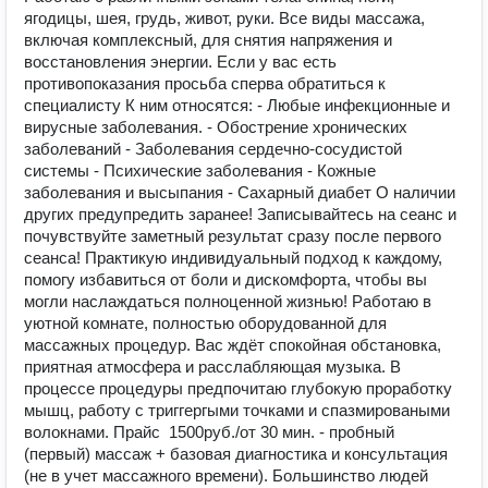
ягодицы, шея, грудь, живот, руки. Все виды массажа,
включая комплексный, для снятия напряжения и
восстановления энергии. Если у вас есть
противопоказания просьба сперва обратиться к
специалисту К ним относятся: - Любые инфекционные и
вирусные заболевания. - Обострение хронических
заболеваний - Заболевания сердечно-сосудистой
системы - Психические заболевания - Кожные
заболевания и высыпания - Сахарный диабет О наличии
других предупредить заранее! Записывайтесь на сеанс и
почувствуйте заметный результат сразу после первого
сеанса! Практикую индивидуальный подход к каждому,
помогу избавиться от боли и дискомфорта, чтобы вы
могли наслаждаться полноценной жизнью! Работаю в
уютной комнате, полностью оборудованной для
массажных процедур. Вас ждёт спокойная обстановка,
приятная атмосфера и расслабляющая музыка. В
процессе процедуры предпочитаю глубокую проработку
мышц, работу с триггергыми точками и спазмироваными
волокнами. Прайс ️ 1500руб./от 30 мин. - пробный
(первый) массаж + базовая диагностика и консультация
(не в учет массажного времени). Большинство людей