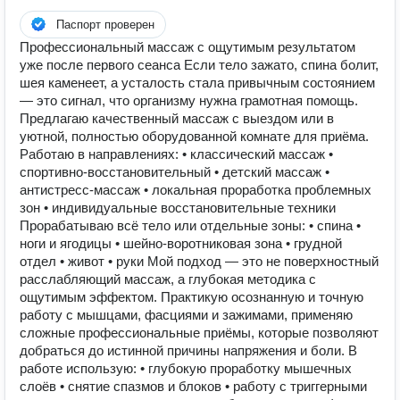
Паспорт проверен
Профессиональный массаж с ощутимым результатом
уже после первого сеанса Если тело зажато, спина болит,
шея каменеет, а усталость стала привычным состоянием
— это сигнал, что организму нужна грамотная помощь.
Предлагаю качественный массаж с выездом или в
уютной, полностью оборудованной комнате для приёма.
Работаю в направлениях: • классический массаж •
спортивно-восстановительный • детский массаж •
антистресс-массаж • локальная проработка проблемных
зон • индивидуальные восстановительные техники
Прорабатываю всё тело или отдельные зоны: • спина •
ноги и ягодицы • шейно-воротниковая зона • грудной
отдел • живот • руки Мой подход — это не поверхностный
расслабляющий массаж, а глубокая методика с
ощутимым эффектом. Практикую осознанную и точную
работу с мышцами, фасциями и зажимами, применяю
сложные профессиональные приёмы, которые позволяют
добраться до истинной причины напряжения и боли. В
работе использую: • глубокую проработку мышечных
слоёв • снятие спазмов и блоков • работу с триггерными