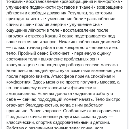
точками • восстановление кровообращения и лимфотока •
улучшение подвижности суставов и тканей • возвращение
лёгкости и свободы движения Результат, за которым
приходят клиенты: • уменьшение боли • расслабление
спины и шеи • прилив энергии • улучшение сна •
ощущение лёгкости в теле • восстановление после
нагрузок и стресса Каждый сеанс подстраивается под
ваше состояние и запрос. Никаких шаблонных движений
— только точная работа под конкретного человека и его
тело. Пробный сеанс Включает: • первичную оценку
состояния тела • выявление проблемных зон •
консультацию • полноценную рабочую сессию массажа
Большинство людей чувствуют заметные изменения уже
после первого визита. Атмосфера приёма спокойная и
комфортная. Здесь можно не просто получить массаж, а
по-настоящему восстановиться физически и
эмоционально. Если вы давно откладывали заботу о
себе — сейчас подходящий момент начать. Тело быстро
отвечает благодарностью, когда с ним работают
правильно. Запись заранее. Свободные окна ограничены.
Предлагаю качественные услуги массажа на дому —
классический, спортив оздоровительный и детский.
Работаю с различными зонами тела: спина, ноги,