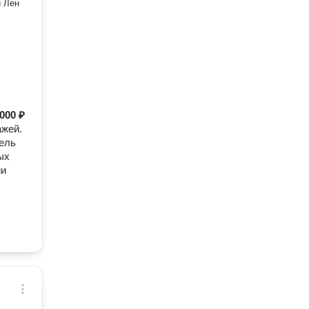
и Лен
 000 ₽
ажей.
бель
ых
ии