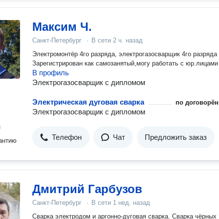
Максим Ч.
Санкт-Петербург
·
В сети
2 ч. назад
Электромонтёр 4го разряда, электрогазосварщик 4го разряда
Зарегистрирован как самозанятый,могу работать с юр.лицами
В профиль
Электрогазосварщик с дипломом
Электрическая дуговая сварка
по договорён
Электрогазосварщик с дипломом
н
Телефон
Чат
Предложить заказ
антию
Дмитрий Гарбузов
Санкт-Петербург
·
В сети
1 нед. назад
Сварка электродом и аргонно-дуговая сварка. Сварка чёрных