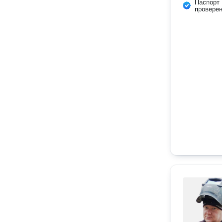
Паспорт
провере