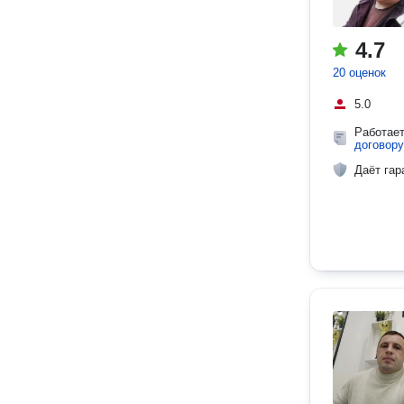
4.7
20 оценок
5.0
Работае
договору
Даёт гар