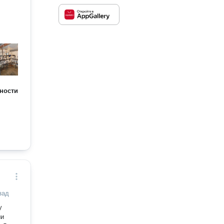
ности
зад
у
ии