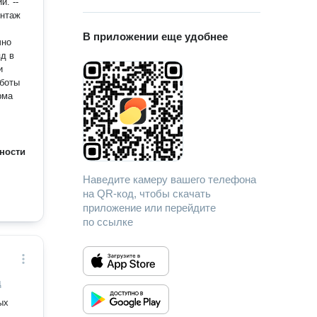
. --
онтаж
В приложении еще удобнее
д в
и
аботы
рма
ности
Наведите камеру вашего телефона
на QR-код, чтобы скачать
приложение или перейдите
по ссылке
д
ых