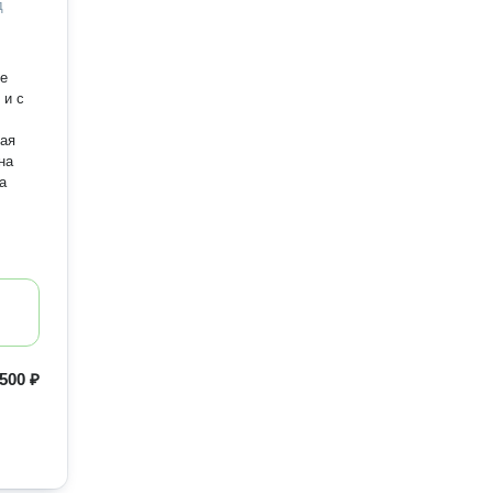
д
ие
 и с
на
а
500 ₽