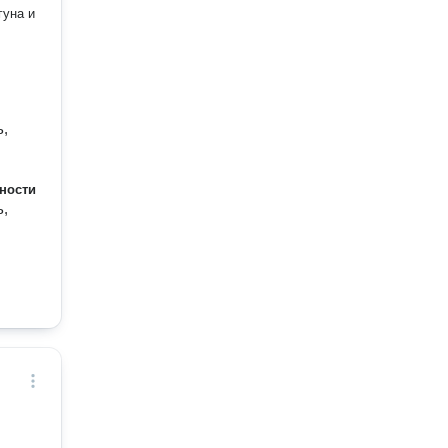
гуна и
ь,
ности
ь,