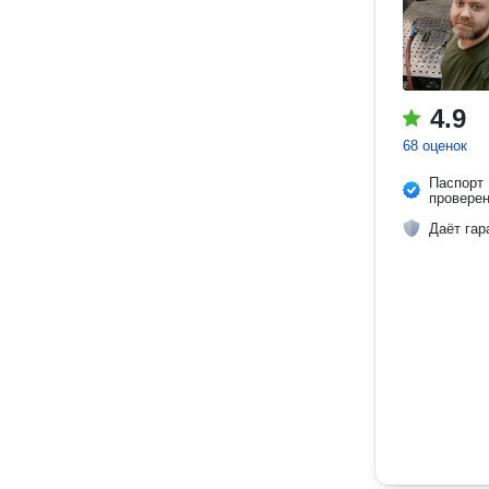
4.9
68 оценок
Паспорт
провере
Даёт гар