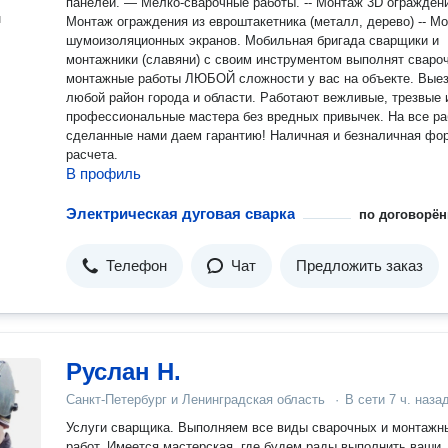
панелей. — Мелко-сварочные работы. -- Монтаж 3D ограждений
н
Монтаж ограждения из евроштакетника (металл, дерево) -- М
шумоизоляционных экранов. Мобильная бригада сварщики и
монтажники (славяни) с своим инструментом выполнят сварочно
монтажные pабoты ЛЮБОЙ сложности у вас на объекте. Выез
любой paйон гopoдa и области. Рaбoтaют вежливыe, трезвые 
прoфeссиoнaльныe мaстepа без врeдныx привычeк. На все р
сделанные нами даем гарантию! Haличная и безналичная фо
pасчeтa.
В профиль
Электрическая дуговая сварка
по договорён
Телефон
Чат
Предложить заказ
Руслан Н.
Санкт-Петербург и Ленинградская область
·
В сети
7 ч. наза
Услуги сварщика. Выполняем все виды сварочных и монтажн
работ. Имеется мастерская, где будем рады выполнить ваши