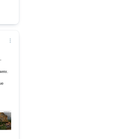
-
иях.
ые