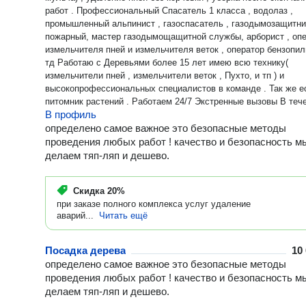
работ . Профессиональный Спасатель 1 класса , водолаз ,
промышленный альпинист , газоспасатель , газодымозащитни
пожарный, мастер газодымощащитной службы, арборист , оп
измельчителя пней и измельчителя веток , оператор бензопил
тд Работаю с Деревьями более 15 лет имею всю технику(
измельчители пней , измельчители веток , Пухто, и тп ) и
высокопрофессиональных специалистов в команде . Так же е
питомник растений . Работаем 24/7 Экстренные вызовы В течении 1
В профиль
часа
определено самое важное это безопасные методы
проведения любых работ ! качество и безопасность м
делаем тяп-ляп и дешево.
Скидка
20%
при заказе полного комплекса услуг удаление
аварий...
Читать ещё
Посадка дерева
10
определено самое важное это безопасные методы
проведения любых работ ! качество и безопасность м
делаем тяп-ляп и дешево.