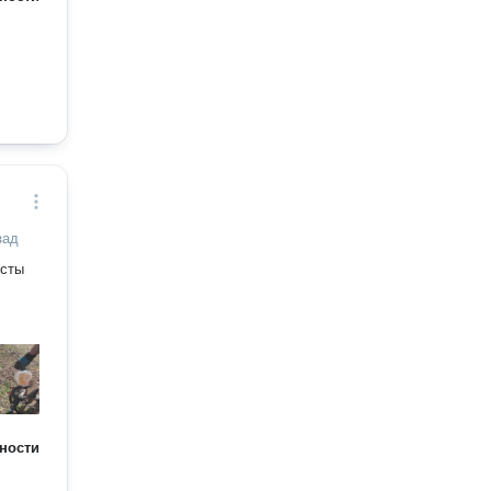
зад
ности