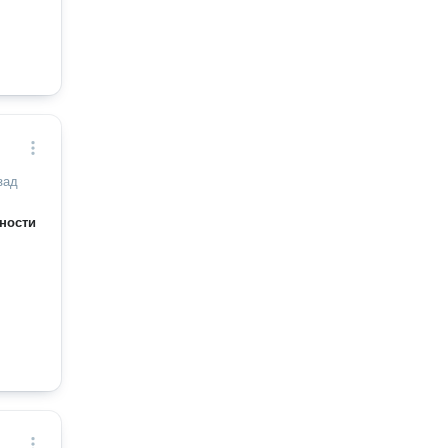
зад
ности