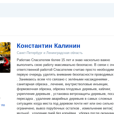
Константин Калинин
Санкт-Петербург и Ленинградская область
Работаю Спасателем более 15 лет и знаю насколько важно
выполнить свою работу максимально безопасно. В связи с очень
ответственной работой Спасателем считаю просто необходи
первую очередь уделять внимание безопасности проводимых работ
. Занимаюсь всем что связано с зелёными насаждениями ,
санитарная обрезка , лечение, внутристволовые инъекции,
формовочная обрезка, обрезка плодовых деревьев, каблинг,
укрепление деревьев , установка ветрозащиты деревьев, пос
н
пересадка , удаление аварийных деревьев в самых сложных
ситуациях когда места под деревом почти нет или оно сильно
т
по
ограничено, вывоз порубочных остатков , измельчение веток(
мульча) , удаление пней без корчёвки , уборка после окончан