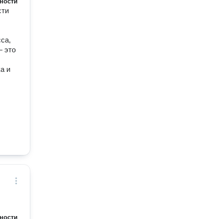
ности
сти
са,
— это
а и
ности