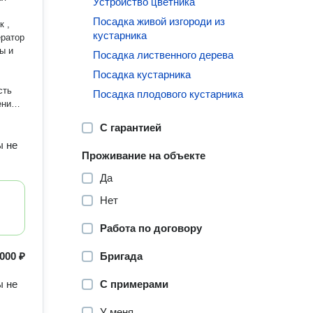
Устройство цветника
Посадка живой изгороди из
к ,
кустарника
ератор
ы и
Посадка лиственного дерева
Посадка кустарника
сть
Посадка плодового кустарника
С гарантией
ы не
Проживание на объекте
Да
Нет
Работа по договору
 000 ₽
Бригада
ы не
С примерами
У меня