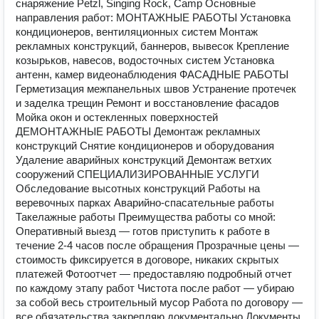
снаряжение Petzl, Singing Rock, Camp Основные
направления работ: МОНТАЖНЫЕ РАБОТЫ Установка
кондиционеров, вентиляционных систем Монтаж
рекламных конструкций, баннеров, вывесок Крепление
козырьков, навесов, водосточных систем Установка
антенн, камер видеонаблюдения ФАСАДНЫЕ РАБОТЫ
Герметизация межпанельных швов Устранение протечек
и заделка трещин Ремонт и восстановление фасадов
Мойка окон и остекленных поверхностей
ДЕМОНТАЖНЫЕ РАБОТЫ Демонтаж рекламных
конструкций Снятие кондиционеров и оборудования
Удаление аварийных конструкций Демонтаж ветхих
сооружений СПЕЦИАЛИЗИРОВАННЫЕ УСЛУГИ
Обследование высотных конструкций Работы на
веревочных парках Аварийно-спасательные работы
Такелажные работы Преимущества работы со мной:
Оперативный выезд — готов приступить к работе в
течение 2-4 часов после обращения Прозрачные цены —
стоимость фиксируется в договоре, никаких скрытых
платежей Фотоотчет — предоставляю подробный отчет
по каждому этапу работ Чистота после работ — убираю
за собой весь строительный мусор Работа по договору —
все обязательства закрепляю документально Документы