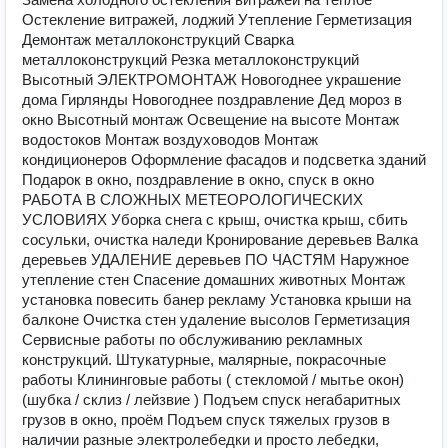
Остекление витражей, лоджий Утепление Герметизация
Демонтаж металлоконструкций Сварка
металлоконструкций Резка металлоконструкций
Высотный ЭЛЕКТРОМОНТАЖ Новогоднее украшение
дома Гирлянды Новогоднее поздравление Дед мороз в
окно Высотный монтаж Освещение на высоте Монтаж
водостоков Монтаж воздуховодов Монтаж
кондиционеров Оформление фасадов и подсветка зданий
Подарок в окно, поздравление в окно, спуск в окно
РАБОТА В СЛОЖНЫХ МЕТЕОРОЛОГИЧЕСКИХ
УСЛОВИЯХ Уборка снега с крыш, очистка крыш, сбить
сосульки, очистка наледи Кронирование деревьев Валка
деревьев УДАЛЕНИЕ деревьев ПО ЧАСТЯМ Наружное
утепление стен Спасение домашних животных Монтаж
установка повесить банер рекламу Установка крыши на
балконе Очистка стен удаление высолов Герметизация
Сервисные работы по обслуживанию рекламных
конструкций. Штукатурные, малярные, покрасочные
работы Клининговые работы ( стекломой / мытье окон)
(шубка / склиз / лейзвие ) Подъем спуск негабаритных
грузов в окно, проём Подъем спуск тяжелых грузов в
наличии разные электролебедки и просто лебедки,