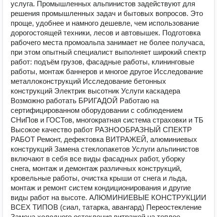
услуга. Промышленных альпинистов задействуют для
решения промышленных задач и бытовых вопросов. Это
проще, удобнее и намного дешевле, чем использование
дорогостоящей техники, лесов и автовышек. Подготовка
рабочего места промоальпа занимает не более получаса,
при этом опытный специалист выполняет широкий спектр
работ: подъём грузов, фасадные работы, клининговые
работы, монтаж баннеров и многое другое Исследование
металлоконструкций Исследование бетонных
конструкций Электрик высотник Услуги каскадера
Возможно работать БРИГАДОЙ Работаю на
сертифицированном оборудовании с соблюдением
СНиПов и ГОСТов, многократная система страховки и ТБ
Высокое качество работ РАЗНООБРАЗНЫЙ СПЕКТР
РАБОТ Ремонт, дефектовка ВИТРАЖЕЙ, алюминиевых
конструкций Замена стеклопакетов Услуги альпинистов
включают в себя все виды фасадных работ, уборку
снега, монтаж и демонтаж различных конструкций,
кровельные работы, очистка крыши от снега и льда,
монтаж и ремонт систем кондиционирования и другие
виды работ на высоте. АЛЮМИНИЕВЫЕ КОНСТРУКЦИИ
ВСЕХ ТИПОВ (сиал, татарка, авангард) Переостекление
Замена холодного остекления витражей на теплое