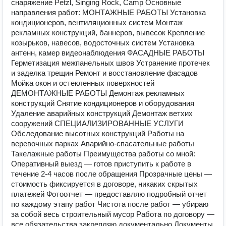
снаряжение Petzl, Singing Rock, Camp Основные
направления работ: МОНТАЖНЫЕ РАБОТЫ Установка
кондиционеров, вентиляционных систем Монтаж
рекламных конструкций, баннеров, вывесок Крепление
козырьков, навесов, водосточных систем Установка
антенн, камер видеонаблюдения ФАСАДНЫЕ РАБОТЫ
Герметизация межпанельных швов Устранение протечек
и заделка трещин Ремонт и восстановление фасадов
Мойка окон и остекленных поверхностей
ДЕМОНТАЖНЫЕ РАБОТЫ Демонтаж рекламных
конструкций Снятие кондиционеров и оборудования
Удаление аварийных конструкций Демонтаж ветхих
сооружений СПЕЦИАЛИЗИРОВАННЫЕ УСЛУГИ
Обследование высотных конструкций Работы на
веревочных парках Аварийно-спасательные работы
Такелажные работы Преимущества работы со мной:
Оперативный выезд — готов приступить к работе в
течение 2-4 часов после обращения Прозрачные цены —
стоимость фиксируется в договоре, никаких скрытых
платежей Фотоотчет — предоставляю подробный отчет
по каждому этапу работ Чистота после работ — убираю
за собой весь строительный мусор Работа по договору —
все обязательства закрепляю документально Документы