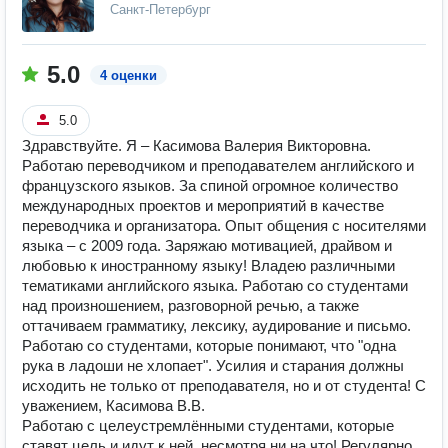
Санкт-Петербург
5.0
4 оценки
5.0
Здравствуйте. Я – Касимова Валерия Викторовна.
Работаю переводчиком и преподавателем английского и
французского языков. За спиной огромное количество
международных проектов и мероприятий в качестве
переводчика и организатора. Опыт общения с носителями
языка – с 2009 года. Заряжаю мотивацией, драйвом и
любовью к иностранному языку! Владею различными
тематиками английского языка. Работаю со студентами
над произношением, разговорной речью, а также
оттачиваем грамматику, лексику, аудирование и письмо.
Работаю со студентами, которые понимают, что "одна
рука в ладоши не хлопает". Усилия и старания должны
исходить не только от преподавателя, но и от студента! С
уважением, Касимова В.В.
Работаю с целеустремлёнными студентами, которые
ставят цель и идут к ней, несмотря ни на что! Регулярно