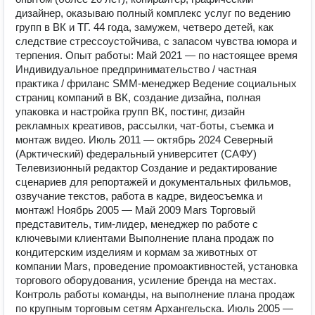
дизайнер, оказываю полный комплекс услуг по ведению
групп в ВК и ТГ. 44 года, замужем, четверо детей, как
следствие стрессоустойчива, с запасом чувства юмора и
терпения. Опыт работы: Май 2021 — по настоящее время
Индивидуальное предпринимательство / частная
практика / фриланс SMM-менеджер Ведение социальных
страниц компаний в ВК, создание дизайна, полная
упаковка и настройка групп ВК, постинг, дизайн
рекламных креативов, рассылки, чат-боты, съемка и
монтаж видео. Июль 2011 — октябрь 2024 Северный
(Арктический) федеральный университет (САФУ)
Телевизионный редактор Создание и редактирование
сценариев для репортажей и документальных фильмов,
озвучание текстов, работа в кадре, видеосъемка и
монтаж! Ноябрь 2005 — Май 2009 Mars Торговый
представитель, тим-лидер, менеджер по работе с
ключевыми клиентами Выполнение плана продаж по
кондитерским изделиям и кормам за животных от
компании Mars, проведение промоактивностей, установка
торгового оборудования, усиление бренда на местах.
Контроль работы команды, на выполнение плана продаж
по крупным торговым сетям Архангельска. Июль 2005 —