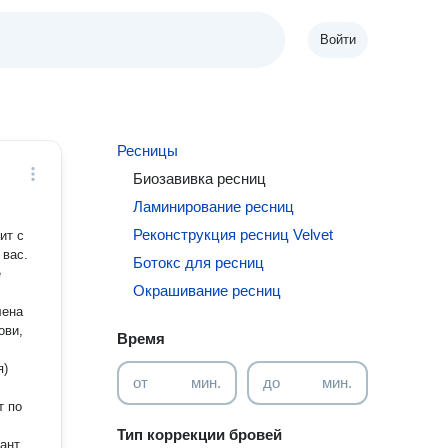
Войти
Ресницы
Биозавивка ресниц
Ламинирование ресниц
Реконструкция ресниц Velvet
ит с
 вас.
Ботокс для ресниц
е
Окрашивание ресниц
лена
ови,
Время
я)
от
мин.
до
мин.
т по
Тип коррекции бровей
ант