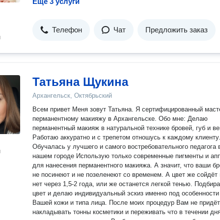
Ещё 3 услуги
Телефон
Чат
Предложить заказ
н
Татьяна Щукина
Архангельск, Октябрьский
Всем привет Меня зовут Татьяна. Я сертифицированный мастер по
перманентному макияжу в Архангельске. Обо мне: Делаю
перманентный макияж в натуральной технике бровей, губ и ве
Работаю аккуратно и с трепетом отношусь к каждому клиенту
Обучалась у лучшего и самого востребовательного педагога 
н
нашем городе Использую только современные пигменты и аппарат
для нанесения перманентного макияжа. А значит, что ваши б
не посинеют и не позеленеют со временем. А цвет же сойдёт 
нет через 1,5-2 года, или же останется легкой тенью. Подбираю
цвет и делаю индивидуальный эскиз именно под особенности
Вашей кожи и типа лица. После моих процедур Вам не придётся
накладывать тонны косметики и переживать что в течении дн