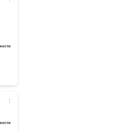
ности
ности