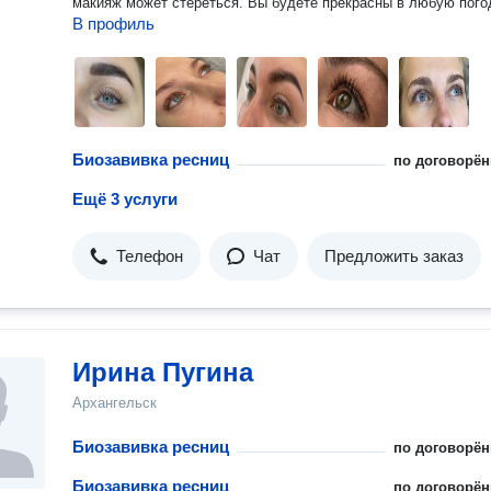
макияж может стереться. Вы будете прекрасны в любую погод
В профиль
Биозавивка ресниц
по договорён
Ещё 3 услуги
Телефон
Чат
Предложить заказ
Ирина Пугина
Архангельск
Биозавивка ресниц
по договорён
Биозавивка ресниц
по договорён