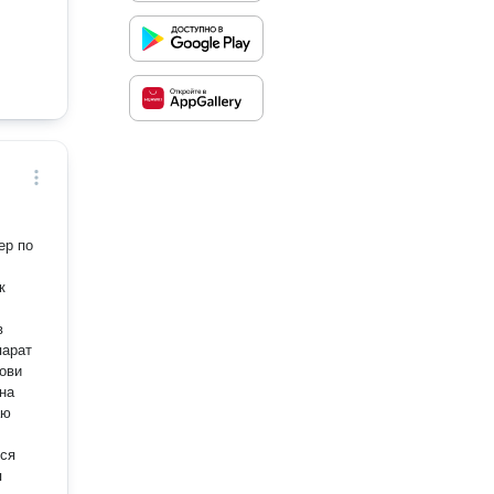
к
.
в
рови
на
я