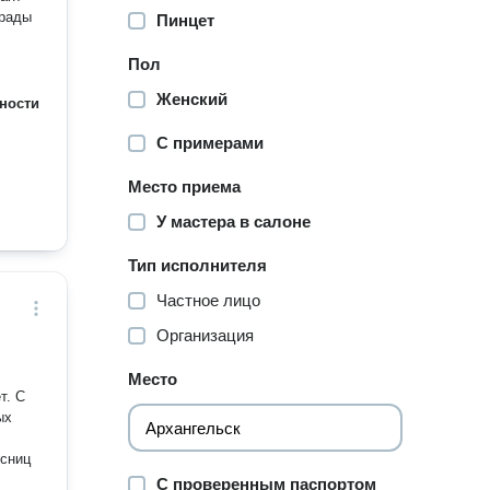
Пинцет
Пол
Женский
ности
С примерами
Место приема
У мастера в салоне
Тип исполнителя
Частное лицо
Организация
Место
т. С
ых
есниц
С проверенным паспортом