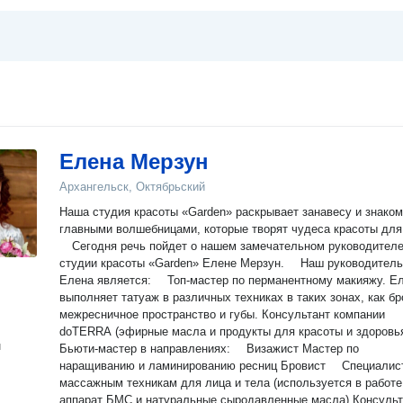
Елена Мерзун
Архангельск, Октябрьский
Наша студия красоты «Garden» раскрывает занавесу и знаком
главными волшебницами, которые творят чудеса красоты для
⠀ Сегодня речь пойдет о нашем замечательном руководител
студии красоты «Garden» Елене Мерзун. ⠀ Наш руководитель
Елена является: ⠀ Топ-мастер по перманентному макияжу. Е
выполняет татуаж в различных техниках в таких зонах, как бр
межресничное пространство и губы. Консультант компании
doTERRA (эфирные масла и продукты для красоты и здоровь
н
Бьюти-мастер в направлениях: ⠀ Визажист Мастер по
наращиванию и ламинированию ресниц Бровист ⠀ Специалис
массажным техникам для лица и тела (используется в работе
аппарат БМС и натуральные сыродавленные масла) Консульт