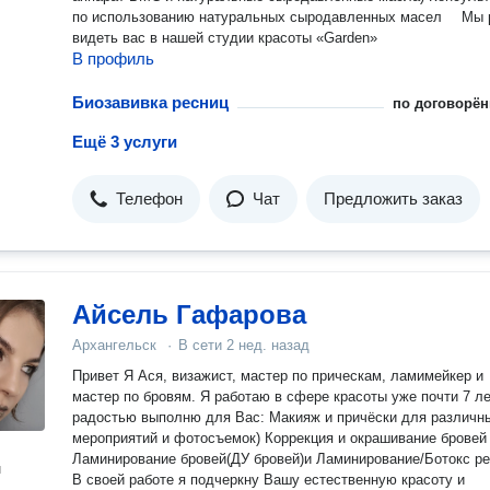
по использованию натуральных сыродавленных масел ⠀ Мы рады
видеть вас в нашей студии красоты «Garden»
В профиль
Биозавивка ресниц
по договорён
Ещё 3 услуги
Телефон
Чат
Предложить заказ
Айсель Гафарова
Архангельск
·
В сети
2 нед. назад
Привет Я Ася, визажист, мастер по прическам, ламимейкер и
мастер по бровям. Я работаю в сфере красоты уже почти 7 ле
радостью выполню для Вас: Макияж и причёски для различн
мероприятий и фотосъемок) Коррекция и окрашивание бровей
Ламинирование бровей(ДУ бровей)и Ламинирование/Ботокс р
н
В своей работе я подчеркну Вашу естественную красоту и