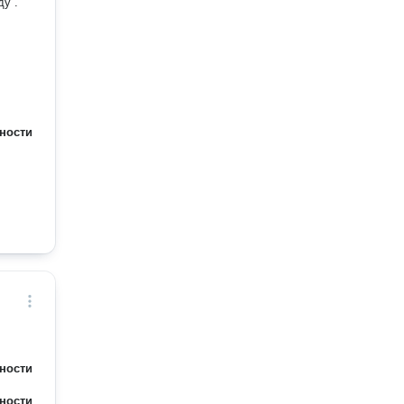
у .
ности
ности
ности