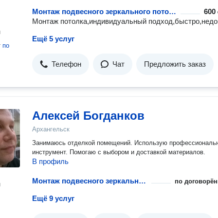
Монтаж подвесного зеркального потолка
600 
Монтаж потолка,индивидуальный подход,быстро,недо
н
Ещё 5 услуг
т
по
Телефон
Чат
Предложить заказ
Aлексей Богданков
Архангельск
Занимаюсь отделкой помещений. Использую профессиональ
инструмент. Помогаю с выбором и доставкой материалов.
В профиль
Монтаж подвесного зеркального потолка
по договорён
н
Ещё 9 услуг