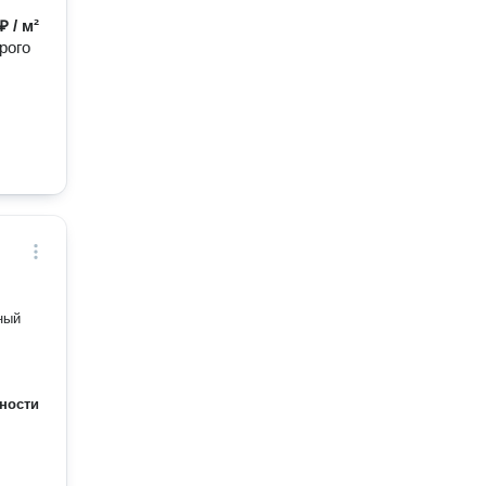
₽ / м²
рого
ный
ности