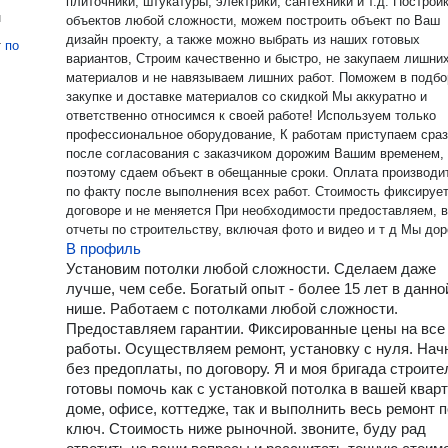
плиточники, штукатуры, электрики, сантехники и т.д. Построй
н
объектов любой сложности, можем построить объект по Ваш
дизайн проекту, а также можно выбрать из наших готовых
т
по
вариантов, Строим качественно и быстро, не закупаем лишни
материалов и не навязываем лишних работ. Поможем в подбо
закупке и доставке материалов со скидкой Мы аккуратно и
ответственно относимся к своей работе! Используем только
профессиональное оборудование, К работам приступаем сра
после согласования с заказчиком дорожим Вашим временем,
поэтому сдаем объект в обещанные сроки. Оплата производи
по факту после выполнения всех работ. Стоимость фиксирует
договоре и не меняется При необходимости предоставляем, 
отчеты по строительству, включая фото и видео и т д Мы до
В профиль
своей работой и репутацией, поэтому у нас работают только
профессионалы На все наши работы Гарантия 5 лет за качест
Установим потолки любой сложности. Сделаем даже
отвечаю лично От себя лично гарантирую: - Оперативность -
лучше, чем себе. Богатый опыт - более 15 лет в данно
Честность - Гибкие цены и приятные скидки - Высокое качество
нише. Работаем с потолками любой сложности.
Более 90% моих клиентов рекомендуют меня своим друзьям 
Предоставляем гарантии. Фиксированные цены на все
знакомым, а также дальше доверяют мне выполнение различ
работы. Осуществляем ремонт, установку с нуля. Нач
строительных работ. Звоните в удобное для вас время, всегда
без предоплаты, по договору. Я и моя бригада строите
проконсультирую и подскажу приемлемые условия для вас!
готовы помочь как с установкой потолка в вашей кварт
доме, офисе, коттедже, так и выполнить весь ремонт 
ключ. Стоимость ниже рыночной. звоните, буду рад