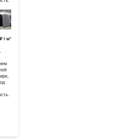
ость.
₽ / м²
.
нем
лей
ире,
под
ость.