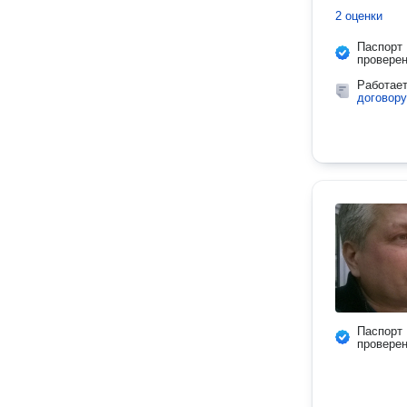
2 оценки
Паспорт
провере
Работае
договору
Паспорт
провере