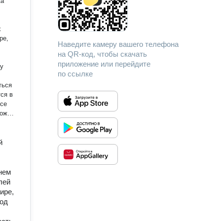
ка
х
ре,
Наведите камеру вашего телефона
на QR-код, чтобы скачать
приложение или перейдите
зу
по ссылке
ться
ся в
все
рожим
во
й
и
ных
нем
лей
ире,
под