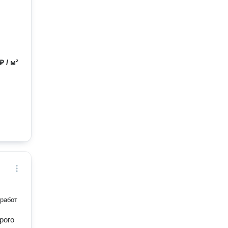
₽ / м²
работ
рого