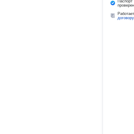
Паспорт
провере
Работае
договору