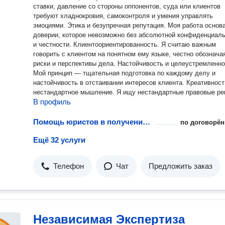
ставки, давление со стороны оппонентов, суда или клиентов
требуют хладнокровия, самоконтроля и умения управлять
эмоциями. Этика и безупречная репутация. Моя работа основана на
доверии, которое невозможно без абсолютной конфиденциал
и честности. Клиентоориентированность. Я считаю важным
говорить с клиентом на понятном ему языке, честно обознача
риски и перспективы дела. Настойчивость и целеустремленность.
Мой принцип — тщательная подготовка по каждому делу и
настойчивость в отстаивании интересов клиента. Креативность и
нестандартное мышление. Я ищу нестандартные правовые р
В профиль
и строю стратегию, которая учитывает все детали, даже те, ч
первый взгляд кажутся незначительными. Глубокое знание права.
Не только норм, но и принципов, тенденций правоприменения.
Помощь юристов в получении лицензий на металлы
по договорён
Процессуальные навыки. Искусство ведения дела в суде,
Ещё 32 услуги
подготовки процессуальных документов, тактика в споре.
Постоянное обучение. Право динамично. Я регулярно отслеж
изменения законодательства и новые прецеденты.
Телефон
Чат
Предложить заказ
Независимая Экспертиза