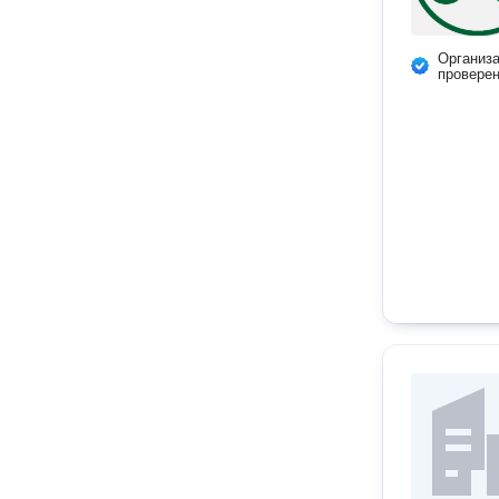
Организ
провере