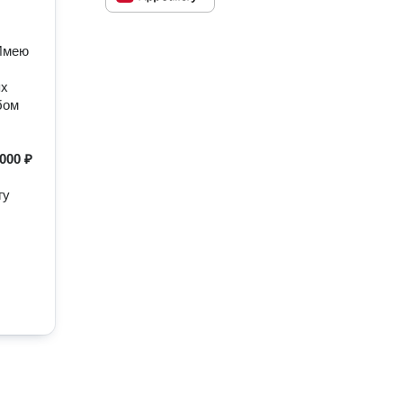
 Имею
ях
бом
000 ₽
гу