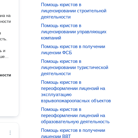
Помощь юристов в
лицензировании строительной
деятельности
ьности
Помощь юристов в
лицензировании управляющих
я
компаний
Помощь юристов в получении
лицензии ФСБ
ешения
Помощь юристов в
то на
лицензировании туристической
деятельности
ности
Помощь юристов в
переоформлении лицензий на
иваю
эксплуатацию
взрывопожароопасных объектов
Помощь юристов в
переоформлении лицензий на
образовательную деятельность
Помощь юристов в получении
лицензии ВВТ