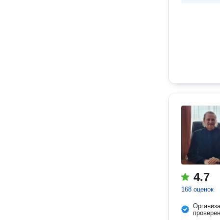
4.7
168 оценок
Организ
провере