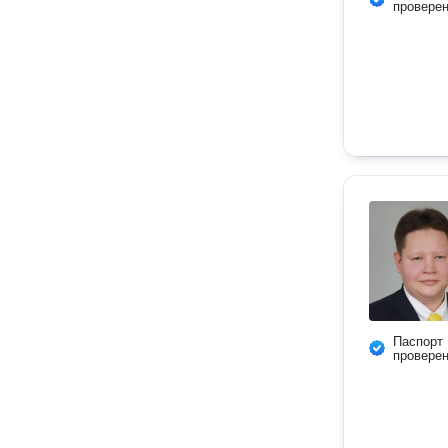
провере
Паспорт
провере