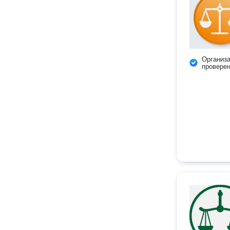
Организ
провере