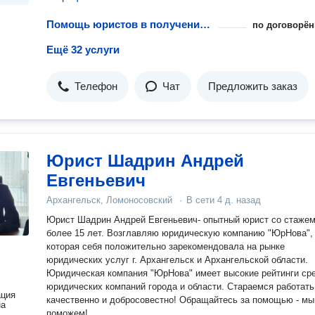
Помощь юристов в получении лицензий на металлы
по договорён
Ещё 32 услуги
Телефон
Чат
Предложить заказ
Юрист Шадрин Андрей
Евгеньевич
Архангельск, Ломоносовский
·
В сети
4 д. назад
Юрист Шадрин Андрей Евгеньевич- опытный юрист со стаже
более 15 лет. Возглавляю юридическую компанию "ЮрНова",
которая себя положительно зарекомендовала на рынке
юридических услуг г. Архангельск и Архангельской области.
Юридическая компания "ЮрНова" имеет высокие рейтинги ср
юридических компаний города и области. Стараемся работать
ация
качественно и добросовестно! Обращайтесь за помощью - мы
на
поможем!