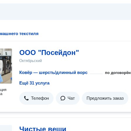
машнего текстиля
ООО "Посейдон"
Октябрьский
Ковёр — шерсть/длинный ворс
по договорён
Ещё 31 услуга
ация
на
Телефон
Чат
Предложить заказ
Чистые вещи