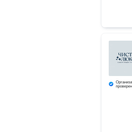
Организ
провере