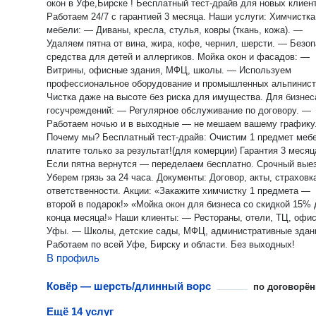
окон в Уфе,Бирске ! Бесплатный тест-драйв для новых клиен
Работаем 24/7 с гарантией 3 месяца. Наши услуги: Химчистка
мебели: — Диваны, кресла, стулья, ковры (ткань, кожа). —
Удаляем пятна от вина, жира, кофе, чернил, шерсти. — Безо
средства для детей и аллергиков. Мойка окон и фасадов: —
Витрины, офисные здания, МФЦ, школы. — Используем
профессиональное оборудование и промышленных альпинист
Чистка даже на высоте без риска для имущества. Для бизнеса и
госучреждений: — Регулярное обслуживание по договору. —
Работаем ночью и в выходные — не мешаем вашему графику
Почему мы? Бесплатный тест-драйв: Очистим 1 предмет мебели —
платите только за результат!(для комерции) Гарантия 3 месяца:
Если пятна вернутся — переделаем бесплатно. Срочный выезд:
Уберем грязь за 24 часа. Документы: Договор, акты, страховка
ответственности. Акции: «Закажите химчистку 1 предмета —
второй в подарок!» «Мойка окон для бизнеса со скидкой 15% до
конца месяца!» Наши клиенты: — Рестораны, отели, ТЦ, офисы
Уфы. — Школы, детские сады, МФЦ, административные здан
Работаем по всей Уфе, Бирску и области. Без выходных!
В профиль
Ковёр — шерсть/длинный ворс
по договорён
Ещё 14 услуг