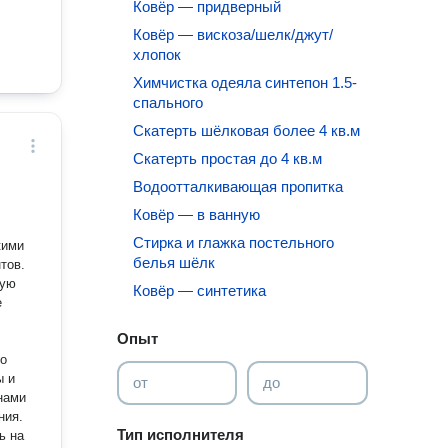
Ковёр — придверный
Ковёр — вискоза/шелк/джут/
хлопок
Химчистка одеяла синтепон 1.5-
спального
Скатерть шёлковая более 4 кв.м
Скатерть простая до 4 кв.м
Водоотталкивающая пропитка
Ковёр — в ванную
Стирка и глажка постельного
кими
белья шёлк
тов.
ную
Ковёр — синтетика
е
Опыт
до
ы и
от
до
нами
ния.
Тип исполнителя
ь на