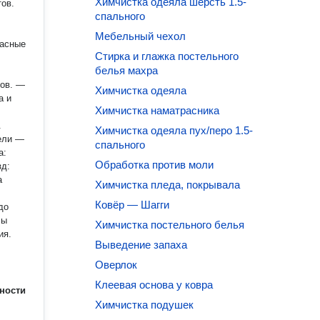
Химчистка одеяла шерсть 1.5-
тов.
спального
Мебельный чехол
пасные
Стирка и глажка постельного
белья махра
ов. —
Химчистка одеяла
Химчистка наматрасника
.
Химчистка одеяла пух/перо 1.5-
спального
Обработка против моли
Химчистка пледа, покрывала
Ковёр — Шагги
Химчистка постельного белья
ия.
Выведение запаха
Оверлок
Клеевая основа у ковра
ности
Химчистка подушек