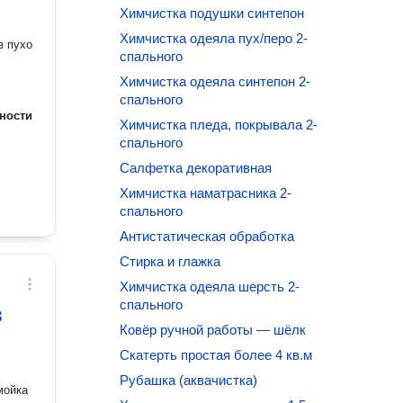
Химчистка подушки синтепон
Химчистка одеяла пух/перо 2-
з пухо
спального
Химчистка одеяла синтепон 2-
спального
ности
Химчистка пледа, покрывала 2-
спального
Салфетка декоративная
Химчистка наматрасника 2-
спального
Антистатическая обработка
Стирка и глажка
Химчистка одеяла шерсть 2-
спального
в
Ковёр ручной работы — шёлк
Скатерть простая более 4 кв.м
Рубашка (аквачистка)
мойка