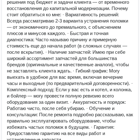
решения под бюджет и задачи клиента — от временного
восстановления до капитальной модернизации. Почему
стоит обратиться ко мне: · Вариативность решений:
Всегда рассматриваю 2-3 варианта устранения поломки
— от экономичного до премиального, с объяснением
плюсов и минусов каждого. · Быстрая и точная
диагностика: Часто называю причину и примерную
стоимость еще до начала работ (в сложных случаях —
после вскрытия). · Наличие запчастей: Имею при себе
широкий ассортимент запчастей для большинства
брендов (оригинальные и качественные аналоги), чтобы
не заставлять клиента ждать. · Гибкий график: Могу
выехать в удобное для вас время, включая вечерние
часы и выходные (по предварительной договоренности). ·
Комплексный подход: Если у вас есть и котел, и колонка,
и бойлер — могу провести полную ревизию всего
оборудования за один визит. · Аккуратность и порядок:
Работаю чисто, после себя убираю. · Обучение и
консультации: После ремонта подробно рассказываю, как
правильно эксплуатировать оборудование, чтобы
избежать частых поломок в будущем. · Гарантия:
Предоставляю гарантию на все виды работ и
установленные запчасти.