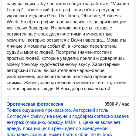
нарушающим табу японского общества работам. *Михаил
Геллер* - известный фотограф, чьи работы регулярно
украшают издания Geo, The Times, Observer, Business
Week. Его фотографии говорят на языке, не признающем
языковых барьеров. Я снимаю портреты, которые
остаются на стенах десятилетиями и мимолетные
моменты, которые остаются с Вами навсегда... Моменты
личные и моменты событий, в которых переплетены
судьбы многих людей. Портреты знаменитостей и
простых людей, которые увидели, поняли и доверились
моему тонкому художественному вкусу. Характерный
авторский стиль, выразительное чёрно–белое
изображение, исключительная цветовая гармония
снимка. Жизнь, запечатленная в моменте - вот то, зачем
ко мне приходят люди! И Вам добро пожаловать!
Эротическая фотосессия
3500 ₽ / час
Тонкое ощущение прекрасного. Авторский стиль.
Согласуем съёмку на кануне и подберём согласно задаче
антураж (локацию, одежду, MUAH). Цена не включает
аренду локации (если речь идёт об арендуемой
площадке; локация может быть любой, по выбору