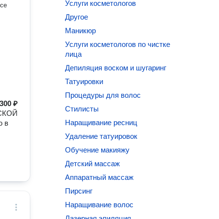
Услуги косметологов
все
Другое
Маникюр
Услуги косметологов по чистке
лица
Депиляция воском и шугаринг
Татуировки
Процедуры для волос
300 ₽
Стилисты
АСКОЙ
Наращивание ресниц
ю в
Удаление татуировок
Обучение макияжу
Детский массаж
Аппаратный массаж
Пирсинг
Наращивание волос
Лазерная эпиляция