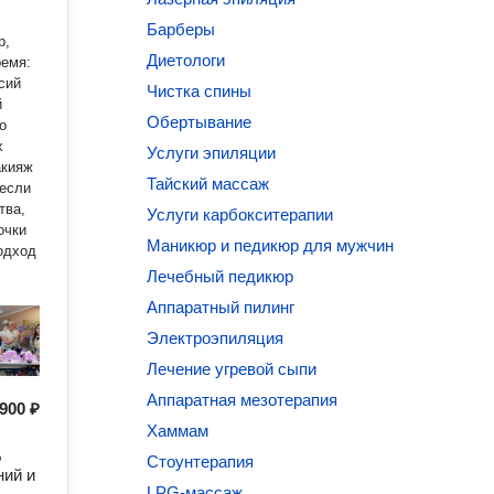
Барберы
р,
Диетологи
сий
Чистка спины
й
Обертывание
Услуги эпиляции
Тайский массаж
 если
тва,
Услуги карбокситерапии
Маникюр и педикюр для мужчин
одход
Лечебный педикюр
Аппаратный пилинг
Электроэпиляция
Лечение угревой сыпи
Аппаратная мезотерапия
900 ₽
Хаммам
,
Стоунтерапия
ний и
LPG-массаж