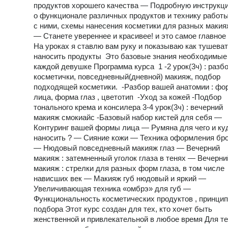
продуктов хорошего качества — Подробную инструкц
о функционале различных продуктов и технику работ
с ними, схемы нанесения косметики для разных маки
— Станете увереннее и красивее! и это самое главное ! 
На уроках я ставлю вам руку и показываю как тушеват
наносить продукты Это базовые знания необходимые
каждой девушке Программа курса ‌1 -2 урок(3ч) : разб
косметички, повседневный(дневной) макияж, подбор
подходящей косметики. -Разбор вашей анатомии : фо
лица, форма глаз , цветотип -Уход за кожей -Подбор
тонального крема и консилера ‌3-4 урок(3ч) : вечерний
макияж смокиайс ‌-Базовый набор кистей для себя —
Контуринг вашей формы лица — Румяна для чего и ку
наносить ? — Сияние кожи — Техника оформления бр
— Нюдовый повседневный макияж глаз — Вечерний
макияж : затемненный уголок глаза в тенях — Вечерни
макияж : стрелки для разных форм глаза, в том числе
нависших век — Макияж губ нюдовый и яркий —
Увеличивающая техника «омбрэ» для губ —
Функциональность косметических продуктов , принци
подбора Этот курс создан для тех, кто хочет быть
женственной и привлекательной в любое время Для те