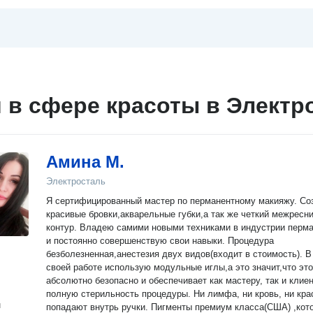
и в сфере красоты в Электр
Амина М.
Электросталь
Я сертифицированный мастер по перманентному макияжу. Создаю
красивые бровки,акварельные губки,а так же четкий межресн
контур. Владею самими новыми техниками в индустрии перм
и постоянно совершенствую свои навыки. Процедура
безболезненная,анестезия двух видов(входит в стоимость). В
своей работе использую модульные иглы,а это значит,что это
абсолютно безопасно и обеспечивает как мастеру, так и клие
полную стерильность процедуры. Ни лимфа, ни кровь, ни кра
н
попадают внутрь ручки. Пигменты премиум класса(США) ,кот