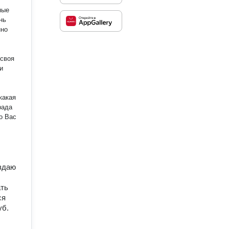
ные
какая
рада
оздаю
ать
ся
уб.