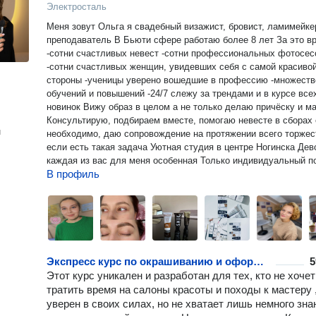
Электросталь
Меня зовут Ольга я свадебный визажист, бровист, ламимейке
преподаватель В Бьюти сфере работаю более 8 лет За это время:
-сотни счастливых невест -сотни профессиональных фотосес
-сотни счастливых женщин, увидевших себя с самой красиво
стороны -ученицы уверено вошедшие в профессию -множество
обучений и повышений -24/7 слежу за трендами и в курсе всех
новинок Вижу образ в целом а не только делаю причёску и макияж
Консультирую, подбираем вместе, помогаю невесте в сборах
н
необходимо, даю сопровождение на протяжении всего торжес
если есть такая задача Уютная студия в центре Ногинска Девочки
каждая из вас для меня особенная Только индивидуальный п
В профиль
Экспресс курс по окрашиванию и оформлению бровей дома
5
Этот курс уникален и разработан для тех, кто не хочет
тратить время на салоны красоты и походы к мастеру 
уверен в своих силах, но не хватает лишь немного зна