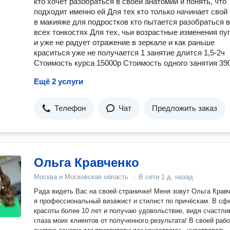
кто хочет разобраться в своей анатомии и понять, что
подходит именно ей Для тех кто только начинает свой
в макияже для подростков кто пытается разобраться 
всех тонкостях Для тех, чьи возрастные изменения пу
и уже не радует отражение в зеркале и как раньше
краситься уже не получается 1 занятие длится 1,5-2ч
Стоимость курса 15000р Стоимость одного занятия 39
Ещё 2 услуги
Телефон
Чат
Предложить заказ
Ольга Кравченко
Москва и Московская область
·
В сети
1 д. назад
Рада видеть Вас на своей страничке! Меня зовут Ольга Кравч
я профессиональный визажист и стилист по причёскам. В сфере
красоты более 10 лет и получаю удовольствие, видя счастли
глаза моих клиентов от полученного результата! В своей работе