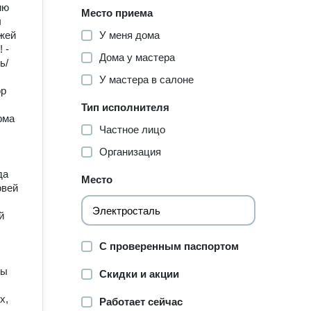
ию
Место приема
ы
яжей
У меня дома
‌-
Дома у мастера
ь/
У мастера в салоне
ор
Тип исполнителя
рма
Частное лицо
Организация
да
Место
овей
й
С проверенным паспортом
пы
Скидки и акции
х,
Работает сейчас