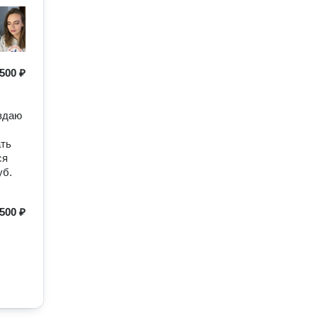
500 ₽
оздаю
ать
ся
уб.
500 ₽