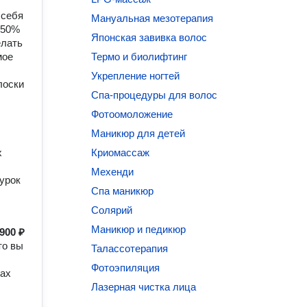
 себя
Мануальная мезотерапия
 50%
Японская завивка волос
елать
мое
Термо и биолифтинг
Укрепление ногтей
лоски
Спа-процедуры для волос
Фотоомоложение
Маникюр для детей
х
Криомассаж
Мехенди
оурок
Спа маникюр
Солярий
Маникюр и педикюр
900 ₽
то вы
Талассотерапия
Фотоэпиляция
тах
Лазерная чистка лица