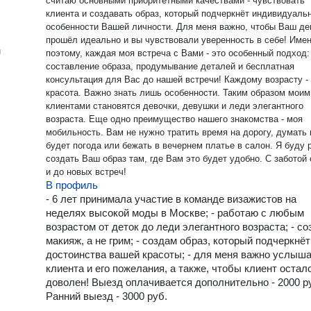
считаю основными приоритетными качествами - чувствовать
клиента и создавать образ, который подчеркнёт индивидуаль
особенности Вашей личности. Для меня важно, чтобы Ваш день
прошёл идеально и вы чувствовали уверенность в себе! Именно
н
поэтому, каждая моя встреча с Вами - это особенный подход:
составление образа, продумывание деталей и бесплатная
консультация для Вас до нашей встречи! Каждому возрасту - своя
красота. Важно знать лишь особенности. Таким образом моими
клиентами становятся девочки, девушки и леди элегантного
возраста. Еще одно преимущество нашего знакомства - моя
мобильность. Вам не нужно тратить время на дорогу, думать 
будет погода или бежать в вечернем платье в салон. Я буду 
создать Ваш образ там, где Вам это будет удобно. С заботой о Вас
и до новых встреч!
В профиль
- 6 лет принимала участие в команде визажистов на
неделях высокой моды в Москве; - работаю с любым
возрастом от деток до леди элегантного возраста; - с
макияж, а не грим; - создам образ, который подчеркнёт
достоинства вашей красоты; - для меня важно услыш
клиента и его пожелания, а также, чтобы клиент остал
доволен! Выезд оплачивается дополнительно - 2000 р
Ранний выезд - 3000 руб.