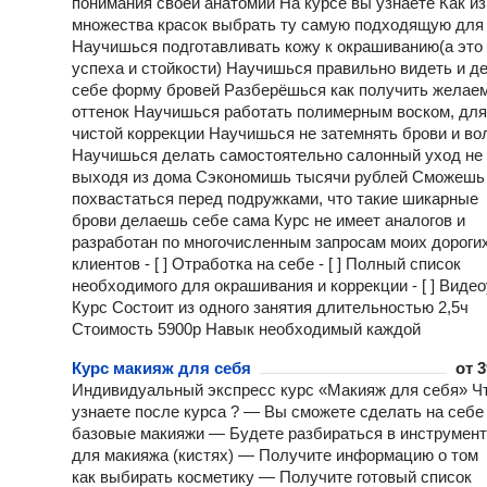
понимания своей анатомии На курсе вы узнаете Как из
множества красок выбрать ту самую подходящую для
Научишься подготавливать кожу к окрашиванию(а это
успеха и стойкости) Научишься правильно видеть и д
себе форму бровей Разберёшься как получить желае
оттенок Научишься работать полимерным воском, для
чистой коррекции Научишься не затемнять брови и во
Научишься делать самостоятельно салонный уход не
выходя из дома Сэкономишь тысячи рублей Сможешь
похвастаться перед подружками, что такие шикарные
брови делаешь себе сама Курс не имеет аналогов и
разработан по многочисленным запросам моих дороги
клиентов - [ ] Отработка на себе - [ ] Полный список
необходимого для окрашивания и коррекции - [ ] Виде
Курс Состоит из одного занятия длительностью 2,5ч
Стоимость 5900р Навык необходимый каждой
Курс макияж для себя
от
3
Индивидуальный экспресс курс «Макияж для себя» Ч
узнаете после курса ? — Вы сможете сделать на себе
базовые макияжи — Будете разбираться в инструмен
для макияжа (кистях) — Получите информацию о том
как выбирать косметику — Получите готовый список