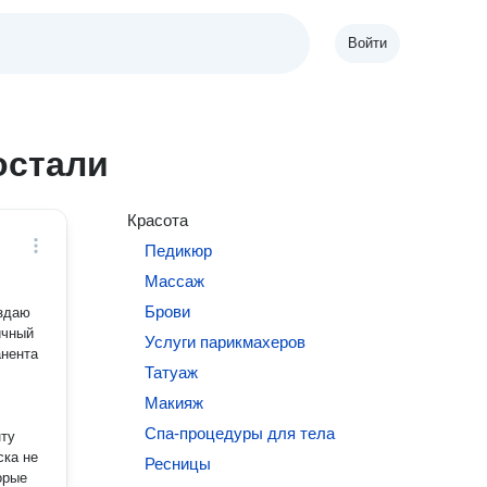
Войти
остали
Красота
Педикюр
Массаж
Брови
ичный
Услуги парикмахеров
анента
Татуаж
Макияж
Спа-процедуры для тела
нту
ска не
Ресницы
орые