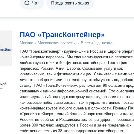
Чат
Предложить заказ
ПАО «ТрансКонтейнер»
Москва и Московская область
·
В сети
1 д. назад
ПАО “Трансконтейнер” - крупнейший в России и Европе опера
контейнерных перевозок. Мы специализируемся на перевозке
любых грузов в 20- и 40- футовых контейнерах. География
перевозок: Россия, Азия, Европа. Оказываем услуги как
юридическим, так и физическим лицам. Свяжитесь с нами через
личные сообщения или по телефону, чтобы узнать подробнос
ация
ставку. ПАО «ТрансКонтейнер», располагает 90 офисами продаж,
на
связанными единой информационной системой. Это обеспечи
индивидуальный подход к каждому клиенту, позволяет выпол
как разовые небольшие заказы, так и управлять цепью постав
контейнерных грузов любого объема и сложности. Почему ПАО
«ТрансКонтейнер» - cамый большой парк контейнеров и платформ в
России, по всей сети Российских железных дорог; - перевозки
более 300 тысячах маршрутов в России и за её пределами; -
собственная сеть из 38 железнодорожных контейнерных