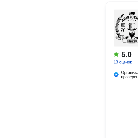
5.0
13 оценок
Организ
провере