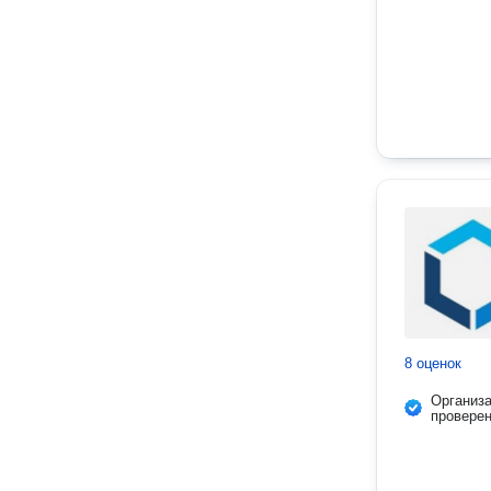
8 оценок
Организ
провере