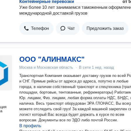
Контейнерные перевозки
от
5
Уже более 10 лет занимаемся таможенным оформлен
международной доставкой грузов
Телефон
Чат
Предложить заказ
ООО "АЛИНМАКС"
Москва и Московская область
·
В сети
1 нед. назад
Транспортная Компания оказывает доставку грузов по всей Р
и СНГ. Прямые рейсы от адреса до адреса, попутно в любые
города, в наличии собственный транспорт и спецтехника (тра
площадки, бортовые, тентованные, рефрижераторы) Работаем
Юр. лицами, Физ. лицами, любая форма оплаты НДС, БНДС, 
наличка. Весь транспорт оборудован ЭРА ГЛОНАСС, Вы всег
ация
можете отследить свой груз! За каждой машиной закреплен свой
на
логист который Вас всегда будет держать в курсе по всем
вопросам. Документы все по ЭДО либо почтой России.
В профиль