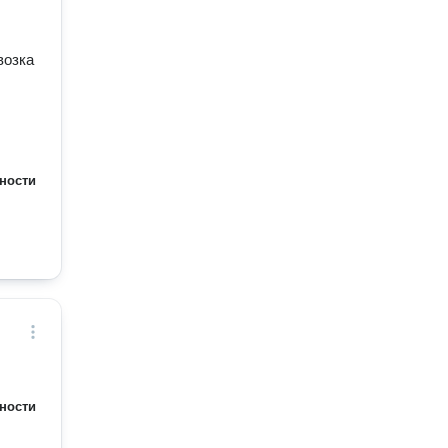
возка
ности
ности