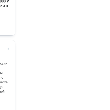
000 ₽
ием и
оссии
лы,
 с
карта
да