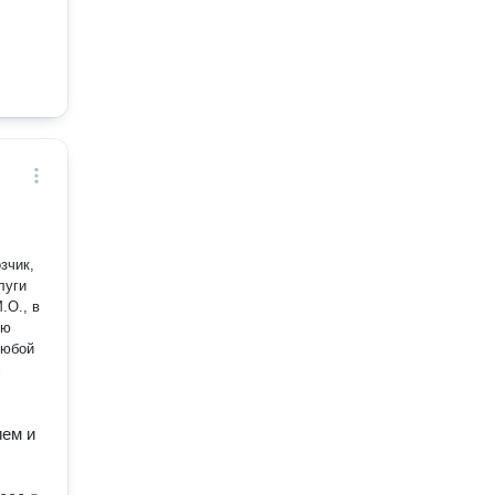
зчик,
луги
.О., в
ую
любой
с
ием и