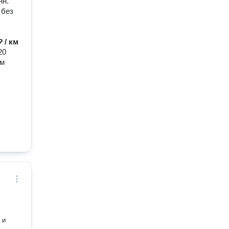
нн.
 без
₽ / км
20
ем
 и