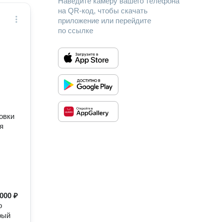
Наведите камеру вашего телефона
на QR-код, чтобы скачать
приложение или перейдите
по ссылке
овки
я
000 ₽
о
рый