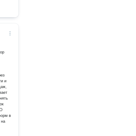
тор
ти и
вает
нять
ок
 на