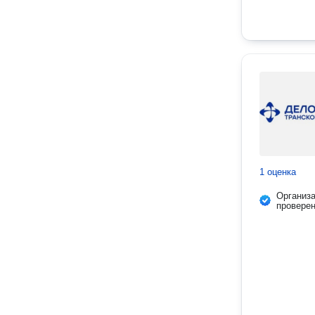
1 оценка
Организ
провере