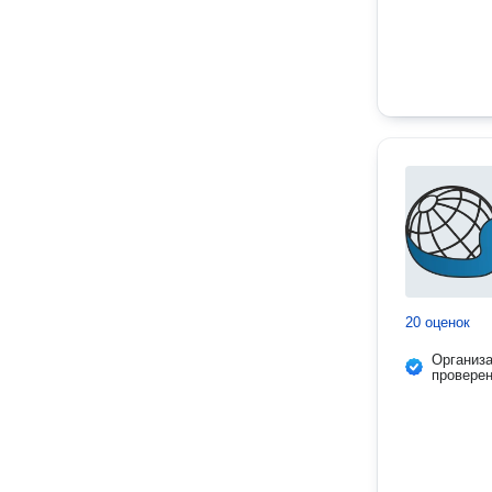
20 оценок
Организ
провере