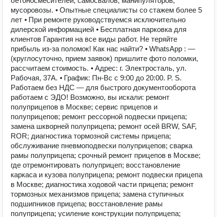
бетоносмесителей, самосвалов, манипуляторов,
мусоровозы. ⦁ Опытные специалисты со стажем более 5
лет ⦁ При ремонте руководствуемся исключительно
дилерской информацией ⦁ Бесплатная парковка для
клиентов Гарантия на все виды работ. Не теряйте
прибыль из-за поломок! Как нас найти? ⦁ WhatsApp : —
(круглосуточно, прием заявок) пришлите фото поломки,
рассчитаем стоимость. ⦁ Адрес: г. Электросталь, ул.
Рабочая, 37А. ⦁ График: Пн-Вс с 9:00 до 20:00. P. S.
Работаем без НДС — для быстрого документооборота
работаем с ЭДО! Возможно, вы искали: ремонт
полуприцепов в Москве; сервис прицепов и
полуприцепов; ремонт рессорной подвески прицепа;
замена шкворней полуприцепа; ремонт осей BRW, SAF,
ROR; диагностика тормозной системы прицепа;
обслуживание пневмоподвески полуприцепов; сварка
рамы полуприцепа; срочный ремонт прицепов в Москве;
где отремонтировать полуприцеп; восстановление
каркаса и кузова полуприцепа; ремонт подвески прицепа
в Москве; диагностика ходовой части прицепа; ремонт
тормозных механизмов прицепа; замена ступичных
подшипников прицепа; восстановление рамы
полуприцепа; усиление конструкции полуприцепа;